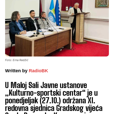
Foto: Erna Redžić
Written by
RadioBK
U Maloj Sali Javne ustanove
„Kulturno-sportski centar“ je u
ponedjeljak (27.10.) održana XI.
redovna sjednica Gradskog vijeća