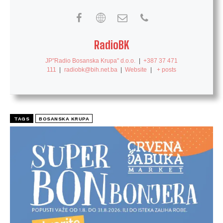
RadioBK
JP"Radio Bosanska Krupa" d.o.o.
|
+387 37 471
111
|
radiobk@bih.net.ba
|
Website
|
+ posts
TAGS
BOSANSKA KRUPA