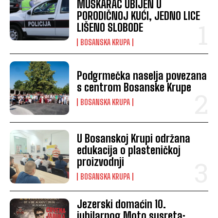
MUŠKARAC UBIJEN U
PORODIČNOJ KUĆI, JEDNO LICE
LIŠENO SLOBODE
BOSANSKA KRUPA
Podgrmečka naselja povezana
s centrom Bosanske Krupe
BOSANSKA KRUPA
U Bosanskoj Krupi održana
edukacija o plasteničkoj
proizvodnji
BOSANSKA KRUPA
Jezerski domaćin 10.
jubilarnog Moto susreta: