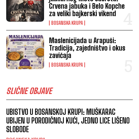
Crvena jabuka i Belo Kopche
za veliki bajkerski vikend
BOSANSKA KRUPA
Maslenicijada u Arapuši:
Tradicija, zajedništvo i okus
zavičaja
BOSANSKA KRUPA
SLIČNE OBJAVE
UBISTVO U BOSANSKOJ KRUPI: MUŠKARAC
UBIJEN U PORODIČNOJ KUĆI, JEDNO LICE LIŠENO
SLOBODE