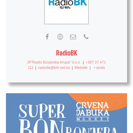
RadioBK
JP"Radio Bosanska Krupa" d.o.o.
|
+387 37 471
111
|
radiobk@bih.net.ba
|
Website
|
+ posts