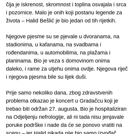
čija je iskrenost, skromnost i toplina osvajala i srca
i pozornice. Malo je onih koji postanu legende za
života – Halid Bešlić je bio jedan od tih rijetkih.
Njegove pjesme su se pjevale u dvoranama, na
stadionima, u kafanama, na svadbama i
rođendanima, u automobilima, na plažama i
planinama. Bio je veza s domovinom onima
daleko, i rame za utjehu onima ovdje. Njegova riječ
i njegova pjesma bile su lijek duši.
Prije samo nekoliko dana, zbog zdravstvenih
problema otkazao je koncert u Gradačcu koji je
trebao biti održan 27. augusta. Bio je hospitaliziran
na Odjeljenju nefrologije, ali ni tada nisu jenjavale
poruke podrške i nade da će se ponovo vratiti na
scenu – jer Halid nikada nije bio samo izvođač.