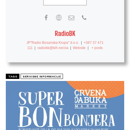
RadioBK
JP"Radio Bosanska Krupa" d.o.o.
|
+387 37 471
111
|
radiobk@bih.net.ba
|
Website
|
+ posts
TAGS
SERVISNE INFORMACIJE