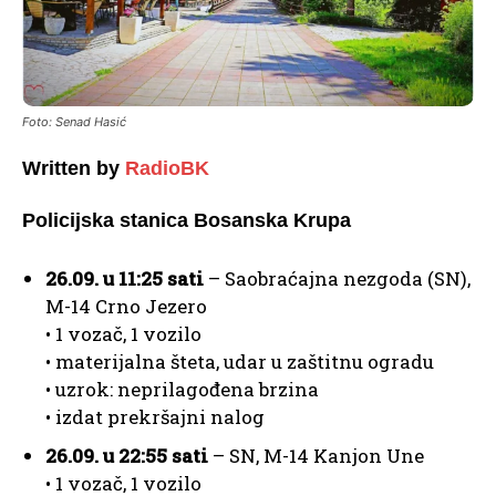
Foto: Senad Hasić
Written by
RadioBK
Policijska stanica Bosanska Krupa
26.09. u 11:25 sati
– Saobraćajna nezgoda (SN),
M-14 Crno Jezero
• 1 vozač, 1 vozilo
• materijalna šteta, udar u zaštitnu ogradu
• uzrok: neprilagođena brzina
• izdat prekršajni nalog
26.09. u 22:55 sati
– SN, M-14 Kanjon Une
• 1 vozač, 1 vozilo