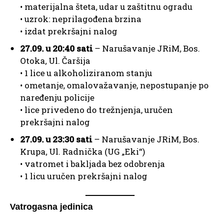
• materijalna šteta, udar u zaštitnu ogradu
• uzrok: neprilagođena brzina
• izdat prekršajni nalog
27.09. u 20:40 sati
– Narušavanje JRiM, Bos.
Otoka, Ul. Čaršija
• 1 lice u alkoholiziranom stanju
• ometanje, omalovažavanje, nepostupanje po
naređenju policije
• lice privedeno do trežnjenja, uručen
prekršajni nalog
27.09. u 23:30 sati
– Narušavanje JRiM, Bos.
Krupa, Ul. Radnička (UG „Eki“)
• vatromet i bakljada bez odobrenja
• 1 licu uručen prekršajni nalog
Vatrogasna jedinica