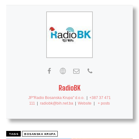
RadioBK
JP"Radio Bosanska Krupa" d.o.o.
|
+387 37 471
111
|
radiobk@bih.net.ba
|
Website
|
+ posts
TAGS
BOSANSKA KRUPA