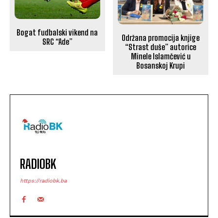
Bogat fudbalski vikend na
Održana promocija knjige
SRC “Ade”
“Strast duše” autorice
Minele Islamčević u
Bosanskoj Krupi
RADIOBK
https://radiobk.ba