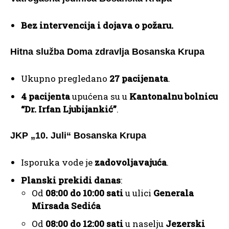
Bez intervencija i dojava o požaru.
Hitna služba Doma zdravlja Bosanska Krupa
Ukupno pregledano
27 pacijenata
.
4 pacijenta
upućena su u
Kantonalnu bolnicu
“Dr. Irfan Ljubijankić”
.
JKP „10. Juli“ Bosanska Krupa
Isporuka vode je
zadovoljavajuća
.
Planski prekidi danas
:
Od
08:00 do 10:00 sati
u ulici
Generala
Mirsada Sedića
Od
08:00 do 12:00 sati
u naselju
Jezerski