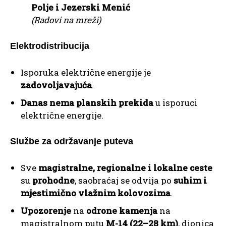
Polje i Jezerski Menić
(Radovi na mreži)
Elektrodistribucija
Isporuka električne energije je
zadovoljavajuća
.
Danas nema planskih prekida
u isporuci
električne energije.
Službe za održavanje puteva
Sve
magistralne, regionalne i lokalne ceste
su
prohodne
, saobraćaj se odvija po
suhim i
mjestimično vlažnim kolovozima
.
Upozorenje
na
odrone kamenja
na
magistralnom putu
M-14 (22–28 km)
, dionica