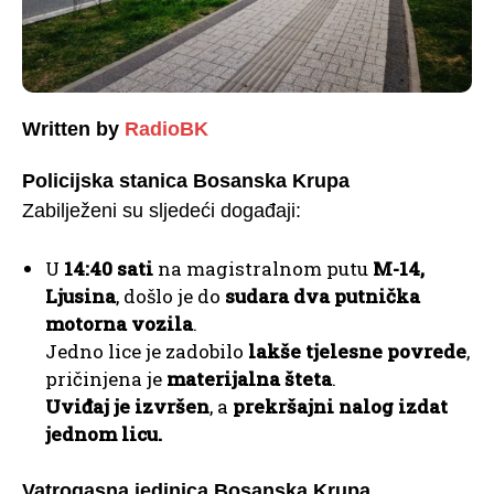
Written by
RadioBK
Policijska stanica Bosanska Krupa
Zabilježeni su sljedeći događaji:
U
14:40 sati
na magistralnom putu
M-14,
Ljusina
, došlo je do
sudara dva putnička
motorna vozila
.
Jedno lice je zadobilo
lakše tjelesne povrede
,
pričinjena je
materijalna šteta
.
Uviđaj je izvršen
, a
prekršajni nalog izdat
jednom licu.
Vatrogasna jedinica Bosanska Krupa