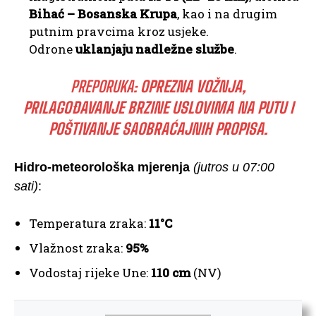
Bihać – Bosanska Krupa
, kao i na drugim
putnim pravcima kroz usjeke.
Odrone
uklanjaju nadležne službe
.
PREPORUKA:
OPREZNA VOŽNJA,
PRILAGOĐAVANJE BRZINE USLOVIMA NA PUTU I
POŠTIVANJE SAOBRAĆAJNIH PROPISA.
Hidro-meteorološka mjerenja
(jutros u 07:00
sati)
:
Temperatura zraka:
11°C
Vlažnost zraka:
95%
Vodostaj rijeke Une:
110 cm
(NV)