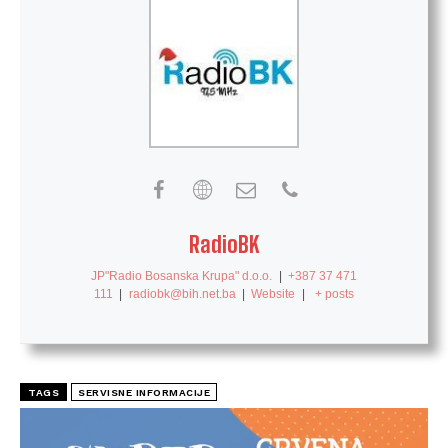
RadioBK
JP"Radio Bosanska Krupa" d.o.o.
|
+387 37 471
111
|
radiobk@bih.net.ba
|
Website
|
+ posts
TAGS
SERVISNE INFORMACIJE