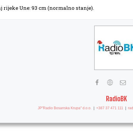
j rijeke Une: 93 cm (normalno stanje).
RadioBK
JP"Radio Bosanska Krupa" d.o.o.
|
+387 37 471 111
|
ra