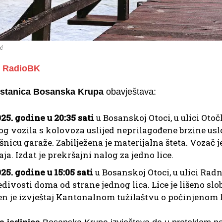
ić
RadioBK
a stanica Bosanska Krupa
obavještava:
25. godine u 20:35 sati
u Bosanskoj Otoci, u ulici Otoč
g vozila s kolovoza uslijed neprilagođene brzine uslov
nicu garaže. Zabilježena je materijalna šteta. Vozač je
ja. Izdat je prekršajni nalog za jedno lice.
25. godine u 15:05 sati
u Bosanskoj Otoci, u ulici Radn
ivosti doma od strane jednog lica. Lice je lišeno slo
n je izvještaj Kantonalnom tužilaštvu o počinjenom 