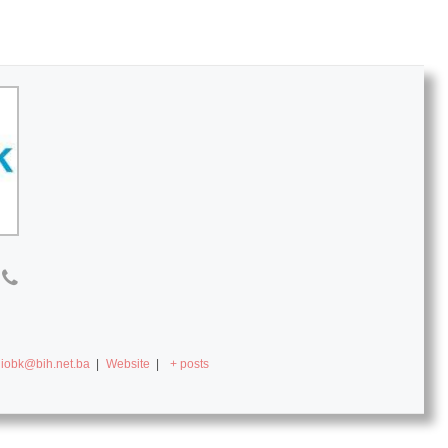
diobk@bih.net.ba
|
Website
|
+ posts