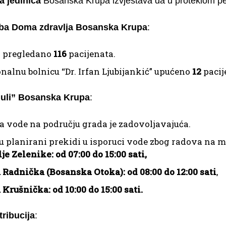
a jedinica
Bosanska Krupa izvještava da u proteklom peri
žba Doma zdravlja Bosanska Krupa
:
 pregledano
116
pacijenata.
nalnu bolnicu “Dr. Irfan Ljubijankić” upućeno
12
pacij
Juli” Bosanska Krupa
:
a vode na području grada je zadovoljavajuća.
u planirani prekidi u isporuci vode zbog radova na m
je Zelenike: od 07:00 do 15:00 sati,
 Radnička (Bosanska Otoka): od 08:00 do 12:00 sati
,
 Krušnička: od 10:00 do 15:00 sati.
tribucija
: