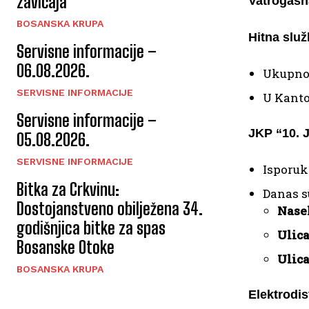
zavičaja
Vatrogasn
BOSANSKA KRUPA
Hitna slu
Servisne informacije –
06.08.2026.
Ukupno
SERVISNE INFORMACIJE
U Kanto
Servisne informacije –
JKP “10. 
05.08.2026.
SERVISNE INFORMACIJE
Isporuk
Bitka za Crkvinu:
Danas s
Dostojanstveno obilježena 34.
Nasel
godišnjica bitke za spas
Ulica
Bosanske Otoke
Ulica
BOSANSKA KRUPA
Elektrodis