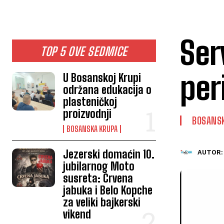
Ser
TOP 5 OVE SEDMICE
per
U Bosanskoj Krupi
održana edukacija o
plasteničkoj
proizvodnji
BOSANS
BOSANSKA KRUPA
Jezerski domaćin 10.
AUTOR:
jubilarnog Moto
susreta: Crvena
jabuka i Belo Kopche
za veliki bajkerski
vikend