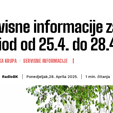
visne informacije z
iod od 25.4. do 28.
KA KRUPA
SERVISNE INFORMACIJE
čitanja
RadioBK
1
min.
Ponedjeljak,28. Aprila 2025.