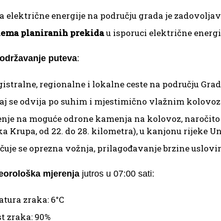
a električne energije na području grada je zadovoljav
ema planiranih prekida
u isporuci električne energi
 održavanje puteva
:
istralne, regionalne i lokalne ceste na području Gr
aj se odvija po suhim i mjestimično vlažnim kolovo
nje na moguće odrone kamenja na kolovoz, naročito
 Krupa, od 22. do 28. kilometra), u kanjonu rijeke Un
čuje se oprezna vožnja, prilagođavanje brzine uslovi
eorološka mjerenja
jutros u 07:00 sati:
tura zraka: 6°C
t zraka: 90%