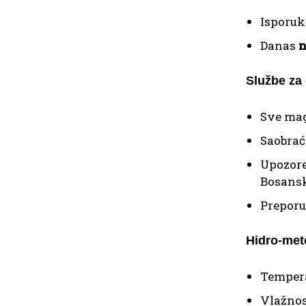
Isporuk
Danas
n
Službe za
Sve mag
Saobrać
Upozore
Bosanska
Preporu
Hidro-met
Tempera
Vlažnos