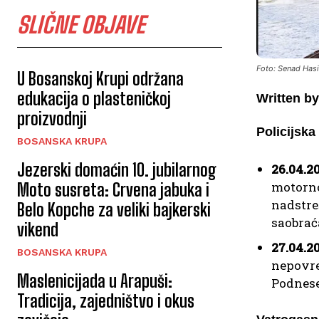
SLIČNE OBJAVE
Foto: Senad Has
U Bosanskoj Krupi održana
edukacija o plasteničkoj
Written by
proizvodnji
Policijsk
BOSANSKA KRUPA
Jezerski domaćin 10. jubilarnog
26.04.20
motorno
Moto susreta: Crvena jabuka i
nadstreš
Belo Kopche za veliki bajkerski
saobraća
vikend
27.04.20
BOSANSKA KRUPA
nepovred
Maslenicijada u Arapuši:
Podnese
Tradicija, zajedništvo i okus