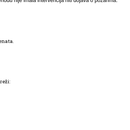
odu nije imala intervencija niti dojava o požarima.
enata.
reži: