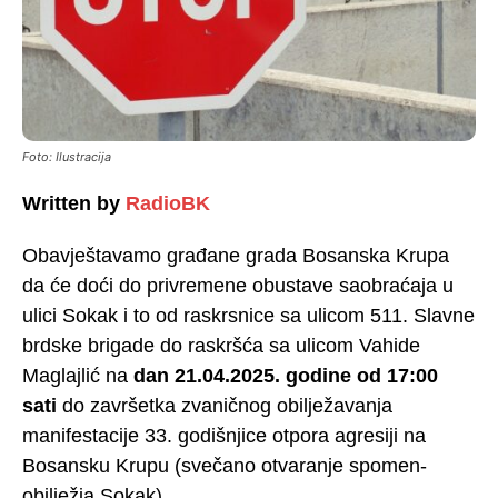
Foto: Ilustracija
Written by
RadioBK
Obavještavamo građane grada Bosanska Krupa
da će doći do privremene obustave saobraćaja u
ulici Sokak i to od raskrsnice sa ulicom 511. Slav­ne
brdske brigade do raskršća sa ulicom Vahide
Maglajlić na
dan 21.04.2025. godine od 17:00
sati
do završetka zvaničnog obilježavanja
manifestacije 33. godišnjice otpora agresiji na
Bosansku Krupu (svečano otvaranje spomen-
obilježja Sokak).