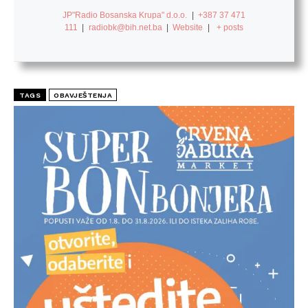
JP"Radio Bosanska Krupa" d.o.o.
|
+387 37 471
111
|
radiobk@bih.net.ba
|
Website
|
+ posts
TAGS
OBAVJEŠTENJA