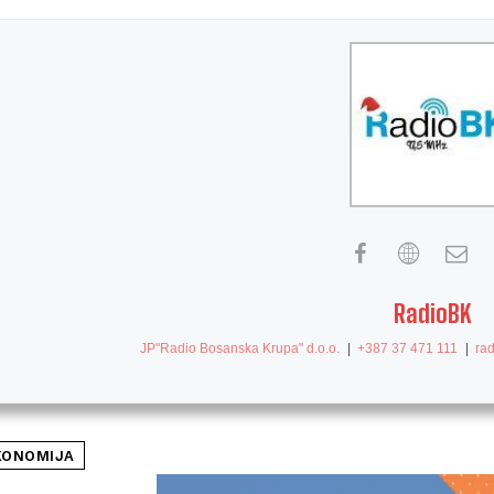
RadioBK
JP"Radio Bosanska Krupa" d.o.o.
|
+387 37 471 111
|
ra
KONOMIJA