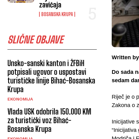
zavičaja
BOSANSKA KRUPA
SLIČNE OBJAVE
Written by
Unsko-sanski kanton i ŽFBiH
potpisali ugovor o uspostavi
Do sada n
turističke linije Bihać-Bosanska
sedam dana
Krupa
Riječ je o 
EKONOMIJA
Zakona o za
Vlada USK odobrila 150.000 KM
za turistički voz Bihać-
Inicijative
Bosanska Krupa
“Inicijati
Modriča i F
EKONOMIJA