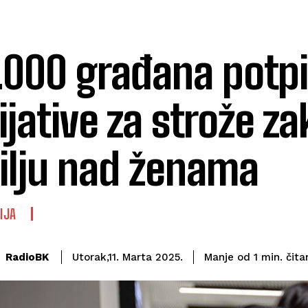
.000 građana potpi
cijative za strože z
ilju nad ženama
IJA
čita
RadioBK
Manje od 1
min.
Utorak,11. Marta 2025.