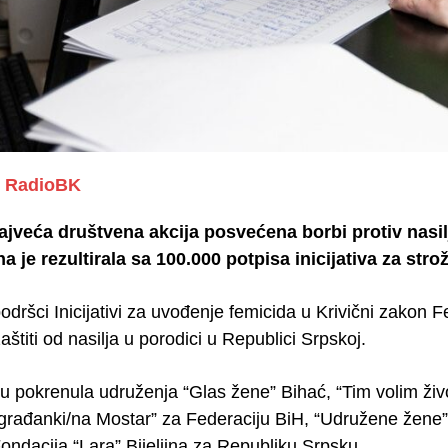
RadioBK
ajveća društvena akcija posvećena borbi protiv nasi
 je rezultirala sa 100.000 potpisa inicijativa za stro
podršci Inicijativi za uvođenje femicida u Krivični zakon F
štiti od nasilja u porodici u Republici Srpskoj.
 su pokrenula udruženja “Glas žene” Bihać, “Tim volim živ
va građanki/na Mostar” za Federaciju BiH, “Udružene žen
ondacija “Lara” Bijeljina za Republiku Srpsku.