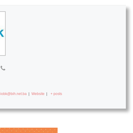
diobk@bih.net.ba
|
Website
|
+ posts