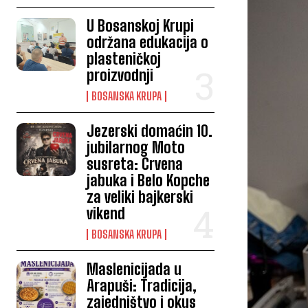
U Bosanskoj Krupi
održana edukacija o
plasteničkoj
proizvodnji
BOSANSKA KRUPA
Jezerski domaćin 10.
jubilarnog Moto
susreta: Crvena
jabuka i Belo Kopche
za veliki bajkerski
vikend
BOSANSKA KRUPA
Maslenicijada u
Arapuši: Tradicija,
zajedništvo i okus