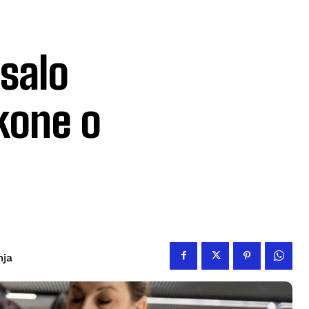
salo
akone o
nja