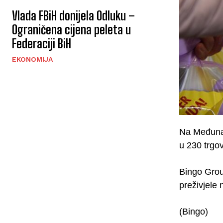
Vlada FBiH donijela Odluku –
Ograničena cijena peleta u
Federaciji BiH
EKONOMIJA
Na Međunar
u 230 trgo
Bingo Grou
preživjele 
(Bingo)