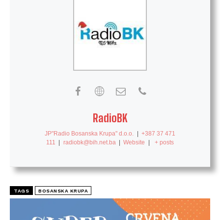
RadioBK
JP"Radio Bosanska Krupa" d.o.o.
|
+387 37 471
111
|
radiobk@bih.net.ba
|
Website
|
+ posts
TAGS
BOSANSKA KRUPA