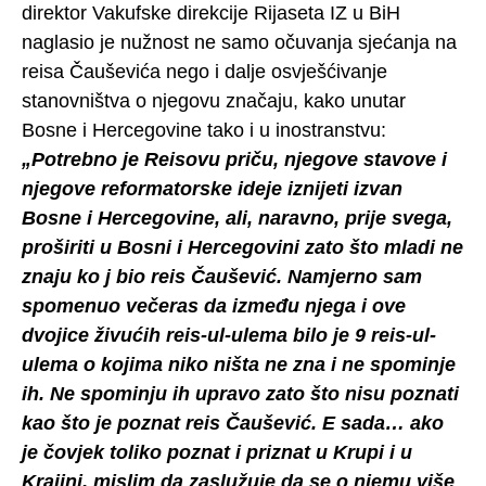
direktor Vakufske direkcije Rijaseta IZ u BiH
naglasio je nužnost ne samo očuvanja sjećanja na
reisa Čauševića nego i dalje osvješćivanje
stanovništva o njegovu značaju, kako unutar
Bosne i Hercegovine tako i u inostranstvu:
„Potrebno je Reisovu priču, njegove stavove i
njegove reformatorske ideje iznijeti izvan
Bosne i Hercegovine, ali, naravno, prije svega,
proširiti u Bosni i Hercegovini zato što mladi ne
znaju ko j bio reis Čaušević. Namjerno sam
spomenuo večeras da između njega i ove
dvojice živućih reis-ul-ulema bilo je 9 reis-ul-
ulema o kojima niko ništa ne zna i ne spominje
ih. Ne spominju ih upravo zato što nisu poznati
kao što je poznat reis Čaušević. E sada… ako
je čovjek toliko poznat i priznat u Krupi i u
Krajini, mislim da zaslužuje da se o njemu više