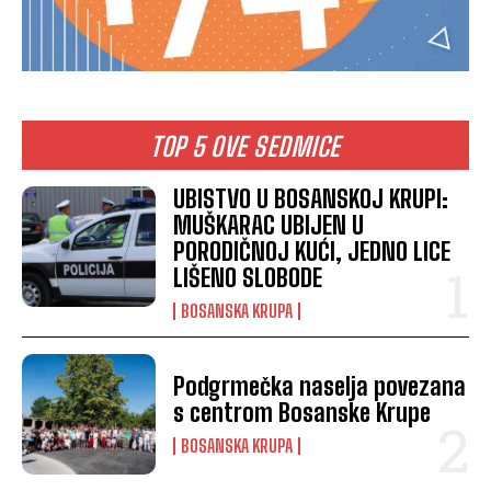
TOP 5 OVE SEDMICE
UBISTVO U BOSANSKOJ KRUPI:
MUŠKARAC UBIJEN U
PORODIČNOJ KUĆI, JEDNO LICE
LIŠENO SLOBODE
BOSANSKA KRUPA
Podgrmečka naselja povezana
s centrom Bosanske Krupe
BOSANSKA KRUPA