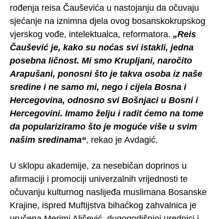
rođenja reisa Čauševića u nastojanju da očuvaju
sjećanje na iznimna djela ovog bosanskokrupskog
vjerskog vođe, intelektualca, reformatora.
„Reis
Čaušević je, kako su noćas svi istakli, jedna
posebna ličnost. Mi smo Krupljani, naročito
Arapušani, ponosni što je takva osoba iz naše
sredine i ne samo mi, nego i cijela Bosna i
Hercegovina, odnosno svi Bošnjaci u Bosni i
Hercegovini. Imamo želju i radit ćemo na tome
da populariziramo što je moguće više u svim
našim sredinama“
, rekao je Avdagić.
U sklopu akademije, za nesebičan doprinos u
afirmaciji i promociji univerzalnih vrijednosti te
očuvanju kulturnog naslijeđa muslimana Bosanske
Krajine, ispred Muftijstva bihaćkog zahvalnica je
uručena Merimi Aličević, dugogodišnjoj urednici i