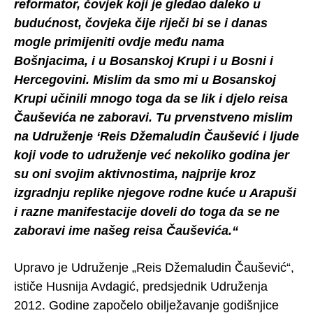
reformator, čovjek koji je gledao daleko u
budućnost, čovjeka čije riječi bi se i danas
mogle primijeniti ovdje među nama
Bošnjacima, i u Bosanskoj Krupi i u Bosni i
Hercegovini. Mislim da smo mi u Bosanskoj
Krupi učinili mnogo toga da se lik i djelo reisa
Čauševića ne zaboravi. Tu prvenstveno mislim
na Udruženje ‘Reis Džemaludin Čaušević i ljude
koji vode to udruženje već nekoliko godina jer
su oni svojim aktivnostima, najprije kroz
izgradnju replike njegove rodne kuće u Arapuši
i razne manifestacije doveli do toga da se ne
zaboravi ime našeg reisa Čauševića.“
Upravo je Udruženje „Reis Džemaludin Čaušević“,
ističe Husnija Avdagić, predsjednik Udruženja
2012. Godine započelo obilježavanje godišnjice