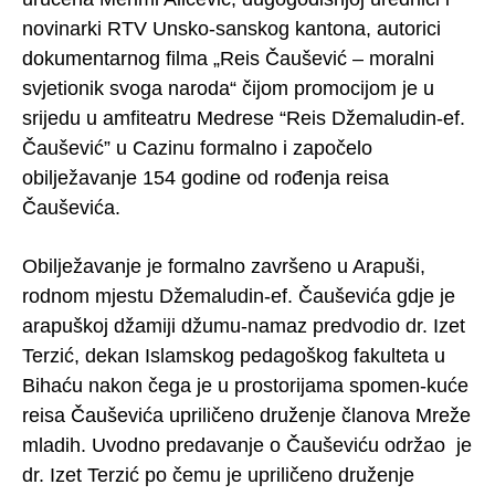
novinarki RTV Unsko-sanskog kantona, autorici
dokumentarnog filma „Reis Čaušević – moralni
svjetionik svoga naroda“ čijom promocijom je u
srijedu u amfiteatru Medrese “Reis Džemaludin-ef.
Čaušević” u Cazinu formalno i započelo
obilježavanje 154 godine od rođenja reisa
Čauševića.
Obilježavanje je formalno završeno u Arapuši,
rodnom mjestu Džemaludin-ef. Čauševića gdje je
arapuškoj džamiji džumu-namaz predvodio dr. Izet
Terzić, dekan Islamskog pedagoškog fakulteta u
Bihaću nakon čega je u prostorijama spomen-kuće
reisa Čauševića upriličeno druženje članova Mreže
mladih. Uvodno predavanje o Čauševiću održao je
dr. Izet Terzić po čemu je upriličeno druženje