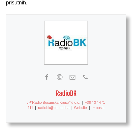
prisutnih.
RadioBK
JP"Radio Bosanska Krupa" d.o.o.
|
+387 37 471
111
|
radiobk@bih.net.ba
|
Website
|
+ posts