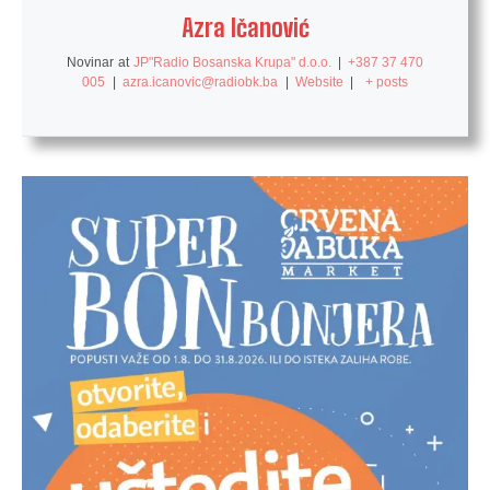
Azra Ičanović
Novinar
at
JP"Radio Bosanska Krupa" d.o.o.
|
+387 37 470
005
|
azra.icanovic@radiobk.ba
|
Website
|
+ posts