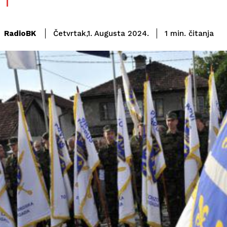
čitanja
RadioBK
1
min.
Četvrtak,1. Augusta 2024.