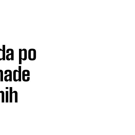
da po
nade
nih