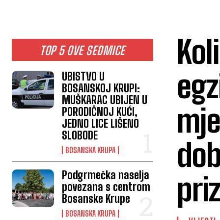
Kol
TOP 5 OVE SEDMICE
egz
UBISTVO U
BOSANSKOJ KRUPI:
MUŠKARAC UBIJEN U
mje
PORODIČNOJ KUĆI,
JEDNO LICE LIŠENO
SLOBODE
dob
BOSANSKA KRUPA
Podgrmečka naselja
pri
povezana s centrom
Bosanske Krupe
BOSANSKA KRUPA