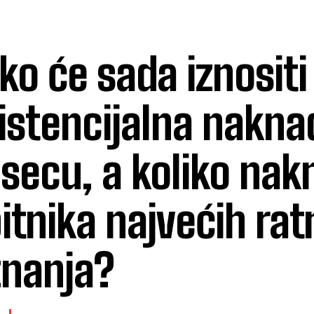
iko će sada iznositi
istencijalna nakna
secu, a koliko nak
itnika najvećih rat
znanja?