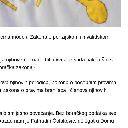
rema modelu Zakona o penzijskom i invalidskom
nja njihove naknade biti uvećane sada nakon što su
boračka zakona?
nova njihovih porodica, Zakona o posebnim pravima
 te Zakona o pravima branilaca i članova njihovih
 malo smiješno povećanje. Bez boračkog dodatka sve
– kazao nam je Fahrudin Čolaković, delegat u Domu