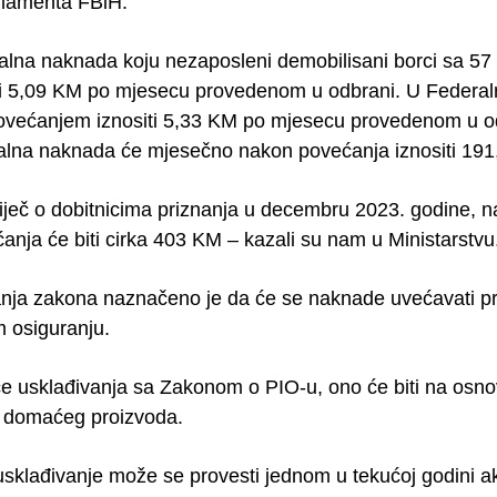
rlamenta FBiH.
alna naknada koju nezaposleni demobilisani borci sa 57 i
i 5,09 KM po mjesecu provedenom u odbrani. U Federaln
ovećanjem iznositi 5,33 KM po mjesecu provedenom u odbr
jalna naknada će mjesečno nakon povećanja iznositi 19
riječ o dobitnicima priznanja u decembru 2023. godine, 
anja će biti cirka 403 KM – kazali su nam u Ministarstvu
nja zakona naznačeno je da će se naknade uvećavati pr
m osiguranju.
če usklađivanja sa Zakonom o PIO-u, ono će biti na osnov
o domaćeg proizvoda.
sklađivanje može se provesti jednom u tekućoj godini a