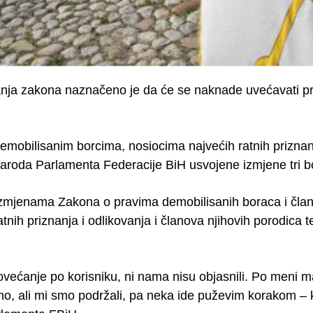
nja zakona naznačeno je da će se naknade uvećavati p
demobilisanim borcima, nosiocima najvećih ratnih prizna
roda Parlamenta Federacije BiH usvojene izmjene tri 
 izmjenama Zakona o pravima demobilisanih boraca i čla
atnih priznanja i odlikovanja i članova njihovih porodica
povećanje po korisniku, ni nama nisu objasnili. Po meni
rno, ali mi smo podržali, pa neka ide puževim korakom 