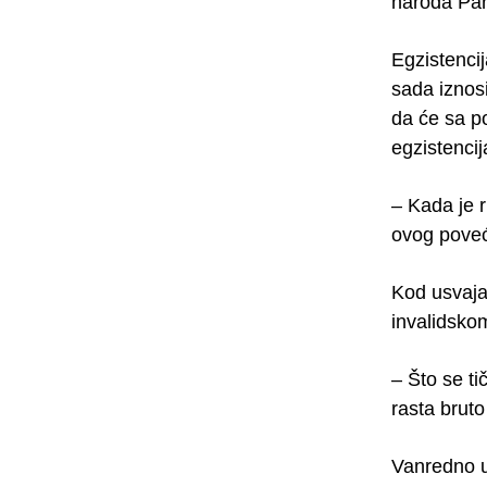
naroda Pa
Egzistencij
sada iznos
da će sa p
egzistenci
– Kada je 
ovog poveć
Kod usvaja
invalidsko
– Što se ti
rasta brut
Vanredno u