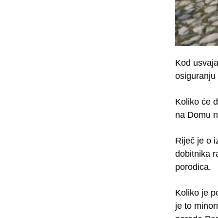
Kod usvaja
osiguranju
Koliko će 
na Domu na
Riječ je o
dobitnika r
porodica.
Koliko je 
je to mino