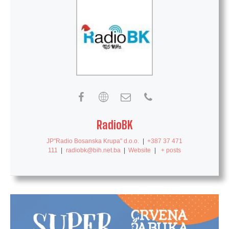
RadioBK
JP"Radio Bosanska Krupa" d.o.o.
|
+387 37 471
111
|
radiobk@bih.net.ba
|
Website
|
+ posts