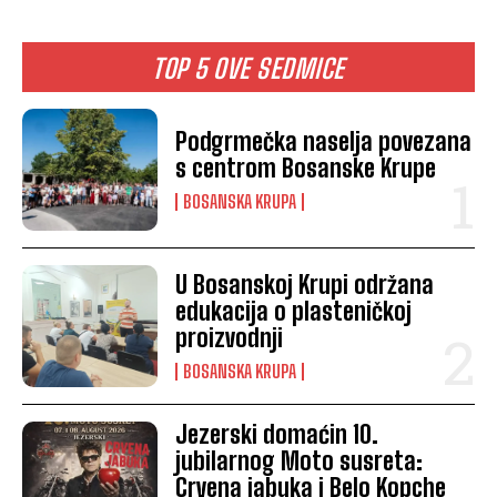
TOP 5 OVE SEDMICE
Podgrmečka naselja povezana
s centrom Bosanske Krupe
BOSANSKA KRUPA
U Bosanskoj Krupi održana
edukacija o plasteničkoj
proizvodnji
BOSANSKA KRUPA
Jezerski domaćin 10.
jubilarnog Moto susreta:
Crvena jabuka i Belo Kopche