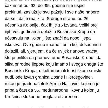
čak ni rat od ‘92. do ‘95. godine nije uspio
prekinuti, zaslužuje svu pažnju i sve naše napore
da se i dalje realizira. S druge strane, od 26
učesnika Kolonije, čak ih je 16 izvana. Veliki broj
njih već godinama dolazi u Bosansku Krupu da
učestvuju na Koloniji što znači da nose lijepa
iskustva. Ove godine imamo i onih koji dosad nisu
dolazili, ali, vjerujem, da će uvijek nanovo vraćati
što je prilika da promoviramo Bosansku Krupu i da
slika prirodne ljepote koju imamo i svega onoga što
Bosanska Krupa, u kulturnom ili turističkom smislu
nudi, ode izvan granica Bosne i Hercegovine”,
rekao je gradonačelnik Armin Halitović, kojemu je
pripala čast da 55. međunarodnu likovnu koloniju
Krušnica službeno proglasi otvorenom.