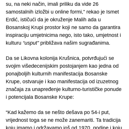
su, na neki način, imali priliku da vide 26
samostalnih izložbi u online formi,” rekao je Ismet
Erdić, ističući da je okruženje Malih ada u
Bosanskoj Krupi prostor koji ne samo da garantira
inspiraciju umjetnicima nego, isto tako, umjetnost i
kulturu
“usput”
približava našim sugrađanima.
Da se Likovna kolonija Krušnica, potvrđujući se
svojim višedecenijskim postojanjem kao jedna od
ponajboljih kulturnih manifestacija Bosanske
Krupe, ostvaruje i kao manifestacija od izuzetnog
značaja za unapređenje kulturno-turističke ponude
i potencijala Bosanske Krupe:
“Kad kažemo da se nešto dešava po 54-i put,
vrijednost toga se ne može zanemariti. Ta tradicija
koju imamo i održavamo još od 1970. godine i koju