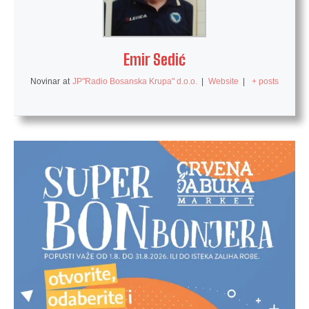
Emir Sedić
Novinar
at
JP"Radio Bosanska Krupa" d.o.o.
|
Website
|
+ posts