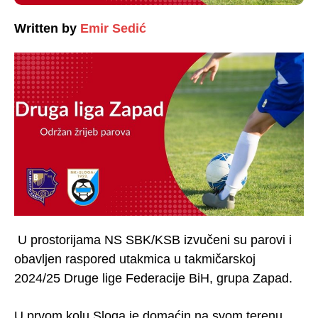
Written by
Emir Sedić
U prostorijama NS SBK/KSB izvučeni su parovi i
obavljen raspored utakmica u takmičarskoj
2024/25 Druge lige Federacije BiH, grupa Zapad.
U prvom kolu Sloga je domaćin na svom terenu