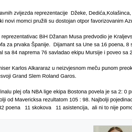
lavnih zvijezda reprezentacije Džeke, Dedića,Kolašinca, 
ki novi momci pružili su dostojan otpor favorizovanim Az
 reprezentativac BiH Džanan Musa predvodio je Kraljevs
 ofa za prvaka Španije. Dijamant sa Une sa 16 poena, 8 s
al sa 84 naprema 76 savladao ekipu Mursije i poveo sa 2:
niser Karlos Alkararaz u neizvjesnom meču punom preok
osvoji Grand Slem Roland Garos.
inalu plej ofa NBA lige ekipa Bostona povela je sa 2: 0 p
olji od Mavericksa rezultatom 105 : 98. Najbolji pojedinac
32 poena 11 skokova 11 asistencija, ali ni to nije pomo