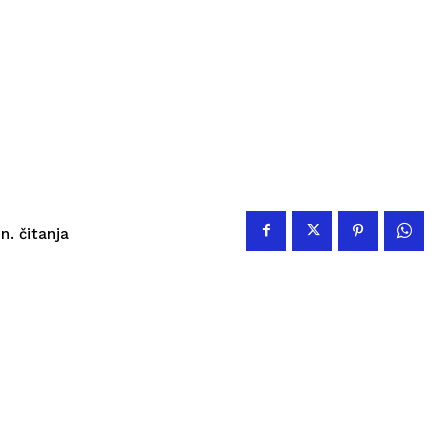
a
čitanja
n.