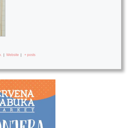
.
|
Website
|
+ posts