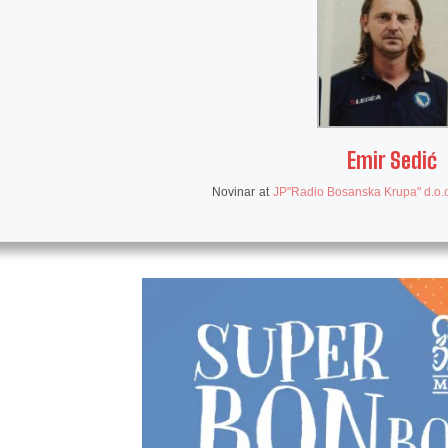
Emir Sedić
Novinar
at
JP"Radio Bosanska Krupa" d.o.o