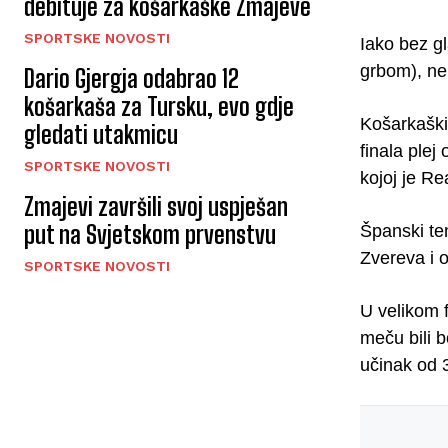
debituje za košarkaške Zmajeve
SPORTSKE NOVOSTI
Iako bez g
grbom), ne
Dario Gjergja odabrao 12
košarkaša za Tursku, evo gdje
Košarkaški
gledati utakmicu
finala plej
SPORTSKE NOVOSTI
kojoj je Re
Zmajevi završili svoj uspješan
put na Svjetskom prvenstvu
Španski te
Zvereva i 
SPORTSKE NOVOSTI
U velikom f
meču bili b
učinak od 