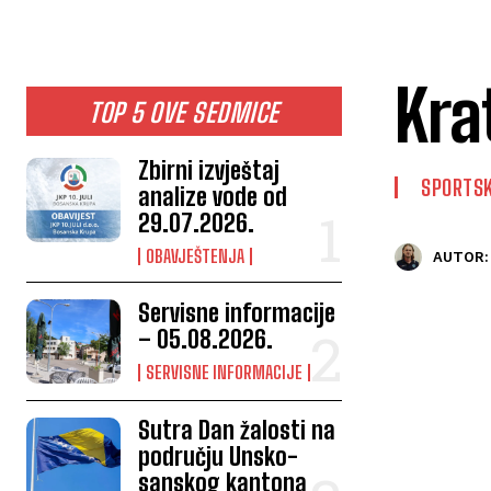
Kra
TOP 5 OVE SEDMICE
Zbirni izvještaj
SPORTSK
analize vode od
29.07.2026.
OBAVJEŠTENJA
AUTOR:
Servisne informacije
– 05.08.2026.
SERVISNE INFORMACIJE
Sutra Dan žalosti na
području Unsko-
sanskog kantona