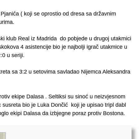
Pjanića ( koji se oprostio od dresa sa državnim
urima.
ki klub Real iz Madrida do pobjede u drugoj utakmici
kokova 4 asistencije bio je najbolji igrač utakmice u
0 u seriji.
reta sa 3:2 u setovima savladao Nijemca Aleksandra
rotiv ekipe Dalasa . Seltiksi su sinoć u neizvjesnom
 susreta bio je Luka Dončić koji je upisao tripl dabl
glo ekipi Dalasa da izbjegne poraz protiv Bostona.