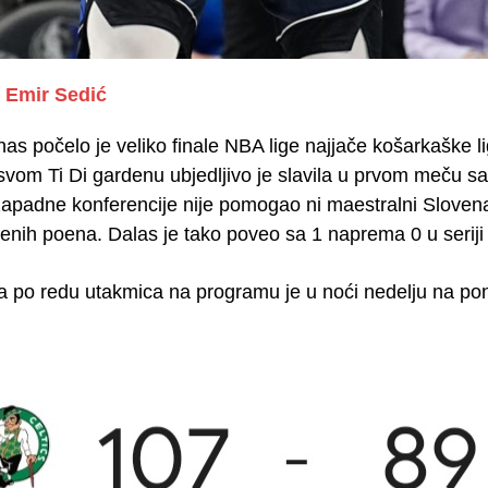
Emir Sedić
nas počelo je veliko finale NBA lige najjače košarkaške l
 svom Ti Di gardenu ubjedljivo je slavila u prvom meču
apadne konferencije nije pomogao ni maestralni Slovenac 
enih poena. Dalas je tako poveo sa 1 naprema 0 u seriji
a po redu utakmica na programu je u noći nedelju na po