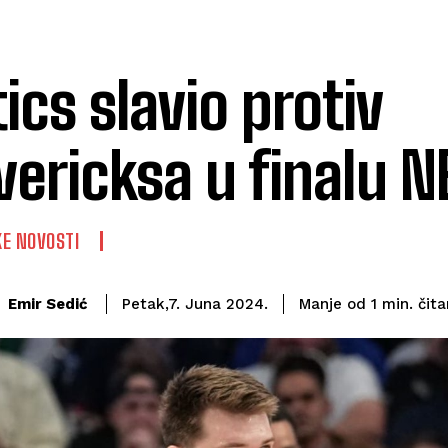
tics slavio protiv
ericksa u finalu N
E NOVOSTI
čita
Emir Sedić
Manje od 1
min.
Petak,7. Juna 2024.