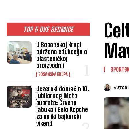
Cel
TOP 5 OVE SEDMICE
Mav
U Bosanskoj Krupi
održana edukacija o
plasteničkoj
proizvodnji
SPORTSK
BOSANSKA KRUPA
Jezerski domaćin 10.
AUTOR:
jubilarnog Moto
susreta: Crvena
jabuka i Belo Kopche
za veliki bajkerski
vikend