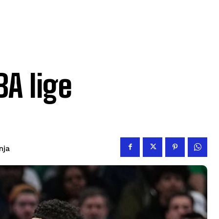
BA lige
nja