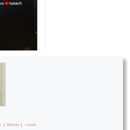
.
|
Website
|
+ posts