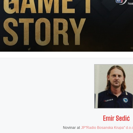
Emir Sedić
Novinar
at
JP"Radio Bosanska Krupa" d.o.o