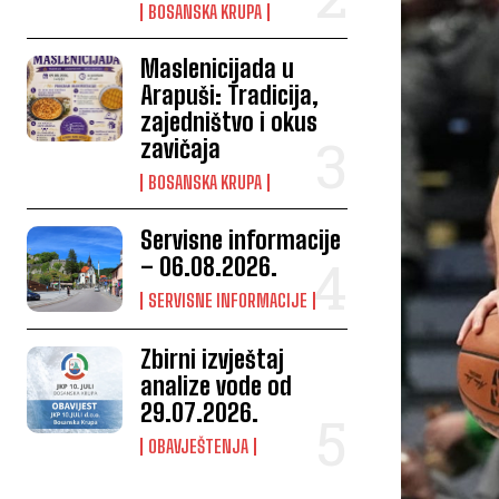
BOSANSKA KRUPA
Maslenicijada u
Arapuši: Tradicija,
zajedništvo i okus
zavičaja
BOSANSKA KRUPA
Servisne informacije
– 06.08.2026.
SERVISNE INFORMACIJE
Zbirni izvještaj
analize vode od
29.07.2026.
OBAVJEŠTENJA