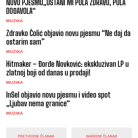
NOVU PJESMU„OSTANI MI POLA ZDRAVO, POLA
DOĐAVOLA“
MUZIKA
Zdravko Čolić objavio novu pjesmu “Ne daj da
ostarim sam”
MUZIKA
Hitmaker – Đorđe Novković: ekskluzivan LP u
zlatnoj boji od danas u prodaji!
MUZIKA
InSel objavio novu pjesmu i video spot
„Ljubav nema granice“
MUZIKA
PRETHODNI ČLANAK
NAREDNI ČLANAK