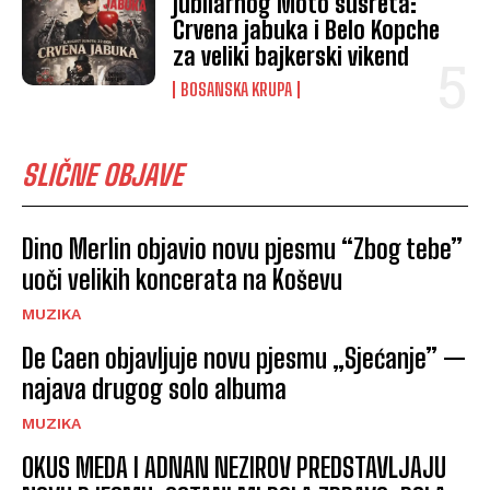
jubilarnog Moto susreta:
Crvena jabuka i Belo Kopche
za veliki bajkerski vikend
BOSANSKA KRUPA
SLIČNE OBJAVE
Dino Merlin objavio novu pjesmu “Zbog tebe”
uoči velikih koncerata na Koševu
MUZIKA
De Caen objavljuje novu pjesmu „Sjećanje” —
najava drugog solo albuma
MUZIKA
OKUS MEDA I ADNAN NEZIROV PREDSTAVLJAJU