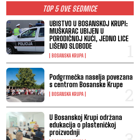
TOP 5 OVE SEDMICE
UBISTVO U BOSANSKOJ KRUPI:
MUŠKARAC UBIJEN U
PORODIČNOJ KUĆI, JEDNO LICE
LIŠENO SLOBODE
BOSANSKA KRUPA
Podgrmečka naselja povezana
s centrom Bosanske Krupe
BOSANSKA KRUPA
U Bosanskoj Krupi održana
edukacija o plasteničkoj
proizvodnji