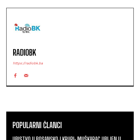
RADIOBK
https://radiobk.ba
POPULARNI ČLANCI
UBISTVO U BOSANSKOJ KRUPI: MUŠKARAC UBIJEN U