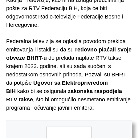
Radija i Televizije, kao ni na uslugu preuzimanja
pošte za RTV Federaciju BiH, koja će biti
odgovornost Radio-televizije Federacije Bosne i
Hercegovine.
Federalna televizija se oglasila povodom prekida
emitovanja i istakli su da su
redovno plaćali svoje
obveze BHRT-u
do prekida naplate RTV takse
krajem 2023. godine, ali su sada suočeni s
nedostatkom osnovnih prihoda. Pozvali su BHRT
da potpiše
Ugovor sa Elektroprivredom
BiH
kako bi se osigurala
zakonska raspodjela
RTV takse
, što bi omogućilo nesmetano emitiranje
programa i očuvanje javnih emitera.