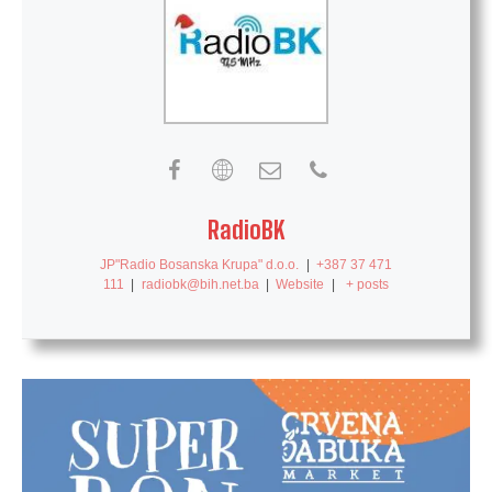
RadioBK
JP"Radio Bosanska Krupa" d.o.o.
|
+387 37 471
111
|
radiobk@bih.net.ba
|
Website
|
+ posts