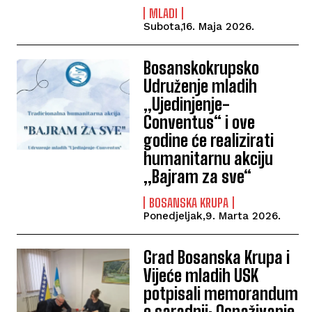
MLADI
Subota,16. Maja 2026.
Bosanskokrupsko
Udruženje mladih
„Ujedinjenje-
Conventus“ i ove
godine će realizirati
humanitarnu akciju
„Bajram za sve“
BOSANSKA KRUPA
Ponedjeljak,9. Marta 2026.
Grad Bosanska Krupa i
Vijeće mladih USK
potpisali memorandum
o saradnji: Osnaživanje