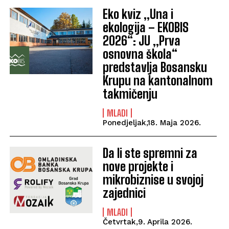
Eko kviz „Una i
ekologija – EKOBIS
2026“: JU „Prva
osnovna škola“
predstavlja Bosansku
Krupu na kantonalnom
takmičenju
MLADI
Ponedjeljak,18. Maja 2026.
Da li ste spremni za
nove projekte i
mikrobiznise u svojoj
zajednici
MLADI
Četvrtak,9. Aprila 2026.