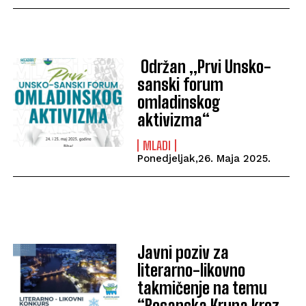
Održan „Prvi Unsko-
sanski forum
omladinskog
aktivizma“
MLADI
Ponedjeljak,26. Maja 2025.
Javni poziv za
literarno-likovno
takmičenje na temu
“Bosanska Krupa kroz