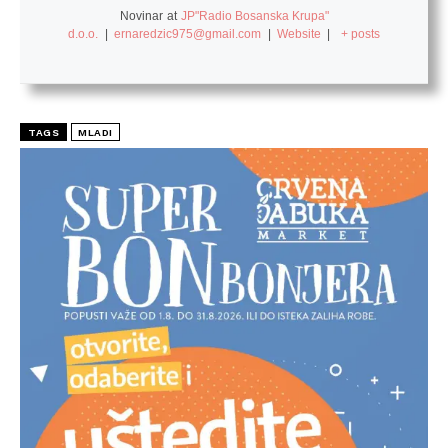
Novinar
at
JP"Radio Bosanska Krupa"
d.o.o.
|
ernaredzic975@gmail.com
|
Website
|
+ posts
TAGS
MLADI