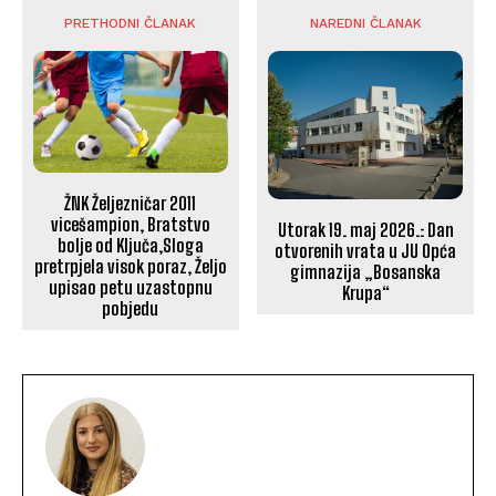
PRETHODNI ČLANAK
NAREDNI ČLANAK
ŽNK Željezničar 2011
vicešampion, Bratstvo
Utorak 19. maj 2026.: Dan
bolje od Ključa,Sloga
otvorenih vrata u JU Opća
pretrpjela visok poraz, Željo
gimnazija „Bosanska
upisao petu uzastopnu
Krupa“
pobjedu