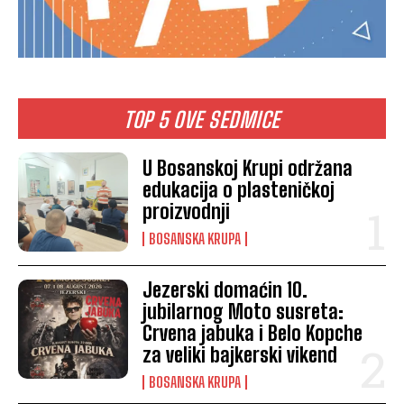
TOP 5 OVE SEDMICE
U Bosanskoj Krupi održana
edukacija o plasteničkoj
proizvodnji
BOSANSKA KRUPA
Jezerski domaćin 10.
jubilarnog Moto susreta:
Crvena jabuka i Belo Kopche
za veliki bajkerski vikend
BOSANSKA KRUPA