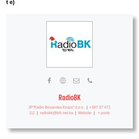
t e)
RadioBK
JP"Radio Bosanska Krupa" d.o.o.
|
+387 37 471
111
|
radiobk@bih.net.ba
|
Website
|
+ posts