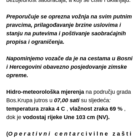
bezbjednost saobraćaja, a koji se čiste i uklanjaju.
Preporučuje se oprezna vožnja na svim putnim
pravcima, prilagođavanje brzine uslovima i
stanju na putevima i poštivanje saobraćajnih
propisa i ograničenja.
Napominjemo vozače da je na cestama u Bosni
i Hercegovini obavezno posjedovanje zimske
opreme.
Hidro-meteorološka mjerenja
na području grada
Bos.Krupa jutros u
07,00 sati
su sljedeća
:
temperatura
zraka 4 C
,
vlažnost zraka 69 %
,
dok je
vodostaj
rijeke Une 103 cm (NV).
(
O p e r a t i v n i c e n t a r
c i v i l n e z a š t i