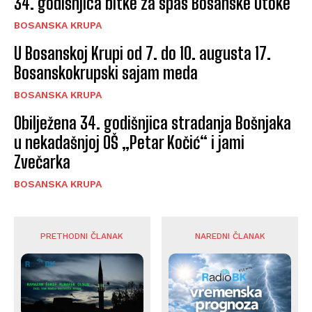
34. godišnjica bitke za spas Bosanske Otoke
BOSANSKA KRUPA
U Bosanskoj Krupi od 7. do 10. augusta 17.
Bosanskokrupski sajam meda
BOSANSKA KRUPA
Obilježena 34. godišnjica stradanja Bošnjaka
u nekadašnjoj OŠ „Petar Kočić“ i jami
Zvečarka
BOSANSKA KRUPA
PRETHODNI ČLANAK
NAREDNI ČLANAK