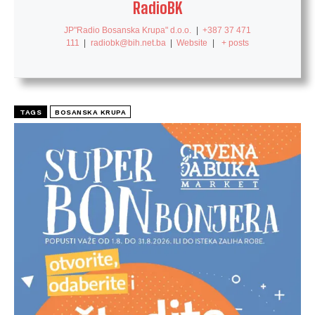
RadioBK
JP"Radio Bosanska Krupa" d.o.o.
|
+387 37 471
111
|
radiobk@bih.net.ba
|
Website
|
+ posts
TAGS
BOSANSKA KRUPA