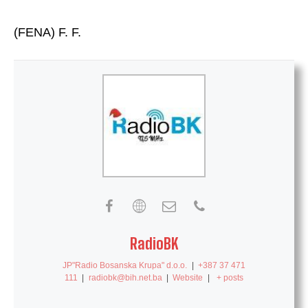
(FENA) F. F.
RadioBK
JP"Radio Bosanska Krupa" d.o.o.
|
+387 37 471
111
|
radiobk@bih.net.ba
|
Website
|
+ posts