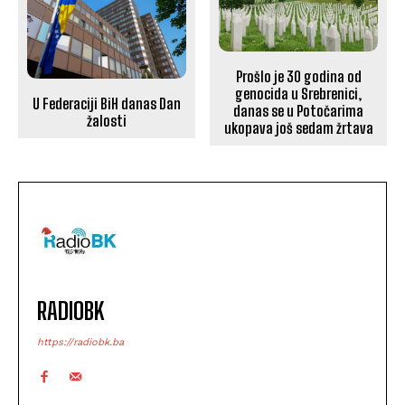
Prošlo je 30 godina od
genocida u Srebrenici,
U Federaciji BiH danas Dan
danas se u Potočarima
žalosti
ukopava još sedam žrtava
RADIOBK
https://radiobk.ba