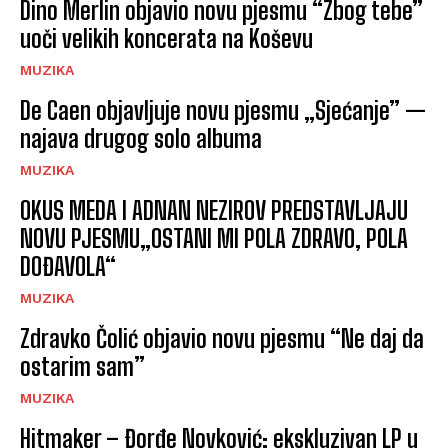
Dino Merlin objavio novu pjesmu “Zbog tebe”
uoči velikih koncerata na Koševu
MUZIKA
De Caen objavljuje novu pjesmu „Sjećanje” —
najava drugog solo albuma
MUZIKA
OKUS MEDA I ADNAN NEZIROV PREDSTAVLJAJU
NOVU PJESMU„OSTANI MI POLA ZDRAVO, POLA
DOĐAVOLA“
MUZIKA
Zdravko Čolić objavio novu pjesmu “Ne daj da
ostarim sam”
MUZIKA
Hitmaker – Đorđe Novković: ekskluzivan LP u