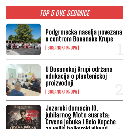
TOP 5 OVE SEDMICE
Podgrmečka naselja povezana
s centrom Bosanske Krupe
BOSANSKA KRUPA
U Bosanskoj Krupi održana
edukacija o plasteničkoj
proizvodnji
BOSANSKA KRUPA
Jezerski domaćin 10.
jubilarnog Moto susreta:
Crvena jabuka i Belo Kopche
za veliki bajkerski vikend