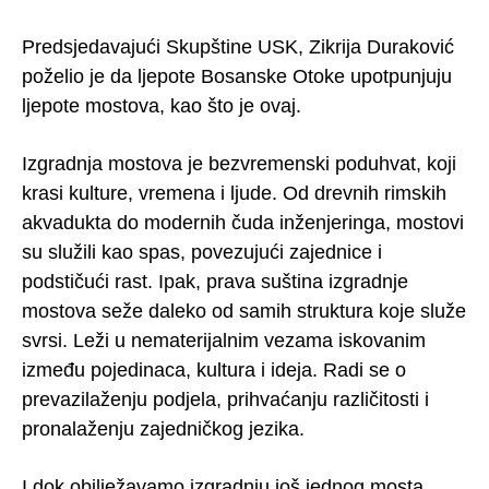
Predsjedavajući Skupštine USK, Zikrija Duraković
poželio je da ljepote Bosanske Otoke upotpunjuju
ljepote mostova, kao što je ovaj.
Izgradnja mostova je bezvremenski poduhvat, koji
krasi kulture, vremena i ljude. Od drevnih rimskih
akvadukta do modernih čuda inženjeringa, mostovi
su služili kao spas, povezujući zajednice i
podstičući rast. Ipak, prava suština izgradnje
mostova seže daleko od samih struktura koje služe
svrsi. Leži u nematerijalnim vezama iskovanim
između pojedinaca, kultura i ideja. Radi se o
prevazilaženju podjela, prihvaćanju različitosti i
pronalaženju zajedničkog jezika.
I dok obilježavamo izgradnju još jednog mosta,