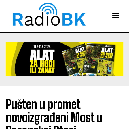
Pušten u promet
novoizgrađeni Most u