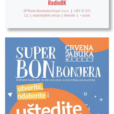
RadioBK
JP"Radio Bosanska Krupa" d.o.o.
|
+387 37 471
111
|
radiobk@bih.net.ba
|
Website
|
+ posts