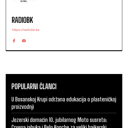
RADIOBK
https://radiobk.ba
POPULARNI ČLANCI
U Bosanskoj Krupi održana edukacija o plasteničkoj
proizvodnji
Jezerski domaćin 10. jubilarnog Moto susreta:
Crvena jabuka i Belo Kopche za veliki bajkerski