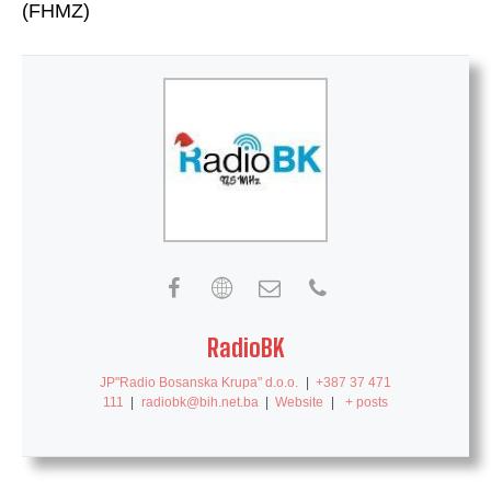
(FHMZ)
RadioBK
JP"Radio Bosanska Krupa" d.o.o.
|
+387 37 471
111
|
radiobk@bih.net.ba
|
Website
|
+ posts