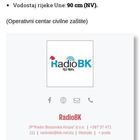
Vodostaj rijeke Une:
90 cm (NV).
(Operativni centar civilne zaštite)
RadioBK
JP"Radio Bosanska Krupa" d.o.o.
|
+387 37 471
111
|
radiobk@bih.net.ba
|
Website
|
+ posts