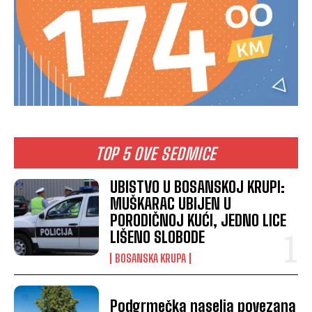
TOP 5 OVE SEDMICE
UBISTVO U BOSANSKOJ KRUPI:
MUŠKARAC UBIJEN U
PORODIČNOJ KUĆI, JEDNO LICE
LIŠENO SLOBODE
BOSANSKA KRUPA
Podgrmečka naselja povezana