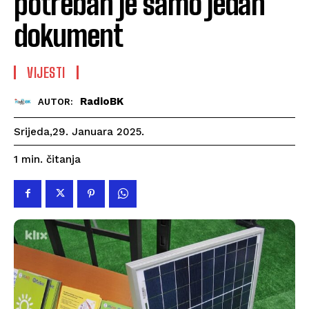
potreban je samo jedan
dokument
VIJESTI
RadioBK
AUTOR:
Srijeda,29. Januara 2025.
čitanja
1
min.