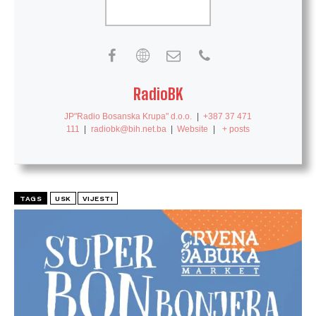
RadioBK
JP"Radio Bosanska Krupa" d.o.o.
|
+387 37 471
111
|
radiobk@bih.net.ba
|
Website
|
+ posts
TAGS
USK
VIJESTI