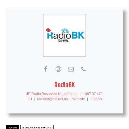
RadioBK
JP"Radio Bosanska Krupa" d.o.o.
|
+387 37 471
111
|
radiobk@bih.net.ba
|
Website
|
+ posts
TAGS
BOSANSKA KRUPA