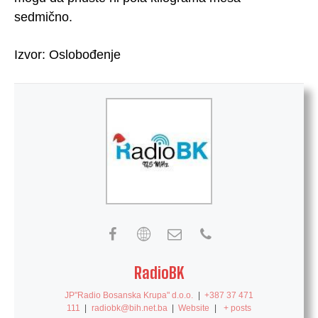
sedmično.
Izvor: Oslobođenje
RadioBK
JP"Radio Bosanska Krupa" d.o.o.
|
+387 37 471
111
|
radiobk@bih.net.ba
|
Website
|
+ posts