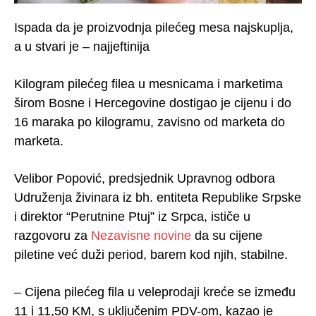
Ispada da je proizvodnja pilećeg mesa najskuplja,
a u stvari je – najjeftinija
Kilogram pilećeg filea u mesnicama i marketima
širom Bosne i Hercegovine dostigao je cijenu i do
16 maraka po kilogramu, zavisno od marketa do
marketa.
Velibor Popović, predsjednik Upravnog odbora
Udruženja živinara iz bh. entiteta Republike Srpske
i direktor “Perutnine Ptuj” iz Srpca, ističe u
razgovoru za
Nezavisne novine
da su cijene
piletine već duži period, barem kod njih, stabilne.
– Cijena pilećeg fila u veleprodaji kreće se između
11 i 11,50 KM, s uključenim PDV-om, kazao je