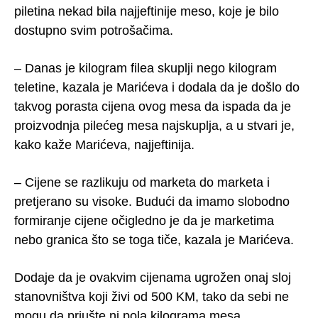
piletina nekad bila najjeftinije meso, koje je bilo
dostupno svim potrošačima.
– Danas je kilogram filea skuplji nego kilogram
teletine, kazala je Marićeva i dodala da je došlo do
takvog porasta cijena ovog mesa da ispada da je
proizvodnja pilećeg mesa najskuplja, a u stvari je,
kako kaže Marićeva, najjeftinija.
– Cijene se razlikuju od marketa do marketa i
pretjerano su visoke. Budući da imamo slobodno
formiranje cijene očigledno je da je marketima
nebo granica što se toga tiče, kazala je Marićeva.
Dodaje da je ovakvim cijenama ugrožen onaj sloj
stanovništva koji živi od 500 KM, tako da sebi ne
mogu da priušte ni pola kilograma mesa