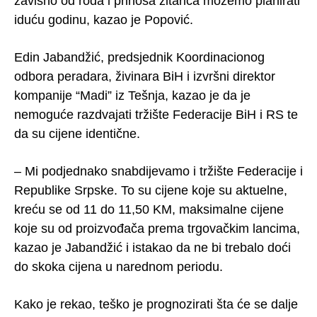
zavisno od roda i prinosa žitarica možemo planirati
iduću godinu, kazao je Popović.
Edin Jabandžić, predsjednik Koordinacionog
odbora peradara, živinara BiH i izvršni direktor
kompanije “Madi” iz Tešnja, kazao je da je
nemoguće razdvajati tržište Federacije BiH i RS te
da su cijene identične.
– Mi podjednako snabdijevamo i tržište Federacije i
Republike Srpske. To su cijene koje su aktuelne,
kreću se od 11 do 11,50 KM, maksimalne cijene
koje su od proizvođača prema trgovačkim lancima,
kazao je Jabandžić i istakao da ne bi trebalo doći
do skoka cijena u narednom periodu.
Kako je rekao, teško je prognozirati šta će se dalje