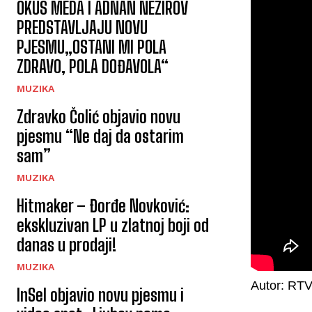
OKUS MEDA I ADNAN NEZIROV
PREDSTAVLJAJU NOVU
PJESMU„OSTANI MI POLA
ZDRAVO, POLA DOĐAVOLA“
MUZIKA
Zdravko Čolić objavio novu
pjesmu “Ne daj da ostarim
sam”
MUZIKA
Hitmaker – Đorđe Novković:
ekskluzivan LP u zlatnoj boji od
danas u prodaji!
MUZIKA
Autor: RT
InSel objavio novu pjesmu i