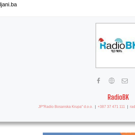
ljani.ba
RadioBK
JP"Radio Bosanska Krupa" d.o.o.
|
+387 37 471 111
|
ra