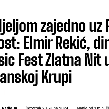
jeljom zajedno uz 
ost: Elmir Rekić, di
ic Fest Zlatna Nit 
anskoj Krupi
č
RadioBK
Manje od 1
min.
Četvrtak,20. Juna 2024.