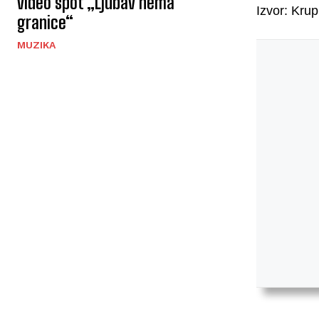
video spot „Ljubav nema
Izvor: Krup
granice“
MUZIKA