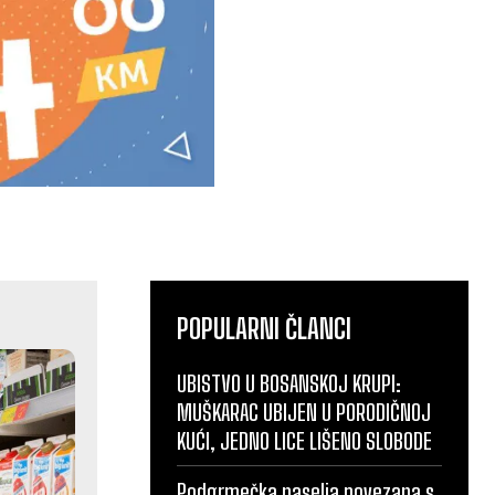
POPULARNI ČLANCI
UBISTVO U BOSANSKOJ KRUPI:
MUŠKARAC UBIJEN U PORODIČNOJ
KUĆI, JEDNO LICE LIŠENO SLOBODE
Podgrmečka naselja povezana s