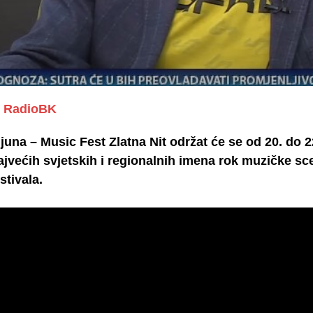
RadioBK
 juna – Music Fest Zlatna Nit održat će se od 20. do 
jvećih svjetskih i regionalnih imena rok muzičke sce
stivala.