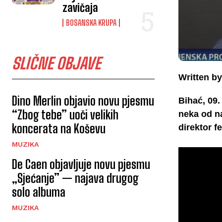
zavičaja
BOSANSKA KRUPA
SLIČNE OBJAVE
Written by
Dino Merlin objavio novu pjesmu
Bihać, 09.
“Zbog tebe” uoči velikih
neka od na
koncerata na Koševu
direktor fe
MUZIKA
De Caen objavljuje novu pjesmu
„Sjećanje” — najava drugog
solo albuma
MUZIKA