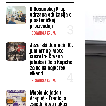
U Bosanskoj Krupi
održana edukacija o
plasteničkoj
proizvodnji
BOSANSKA KRUPA
Jezerski domaćin 10.
jubilarnog Moto
susreta: Crvena
jabuka i Belo Kopche
za veliki bajkerski
vikend
BOSANSKA KRUPA
Maslenicijada u
Arapuši: Tradicija,
zajedništvo i okus