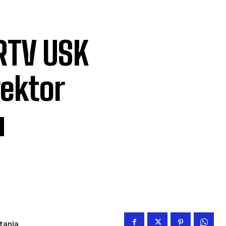
RTV USK
rektor
u
itanja