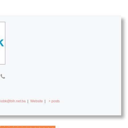
diobk@bih.net.ba
|
Website
|
+ posts