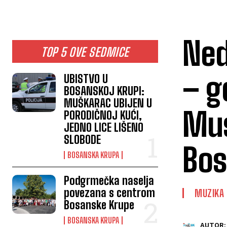
Ned
TOP 5 OVE SEDMICE
– g
UBISTVO U
BOSANSKOJ KRUPI:
MUŠKARAC UBIJEN U
Mus
PORODIČNOJ KUĆI,
JEDNO LICE LIŠENO
SLOBODE
Bos
BOSANSKA KRUPA
Podgrmečka naselja
povezana s centrom
MUZIKA
Bosanske Krupe
BOSANSKA KRUPA
AUTOR: