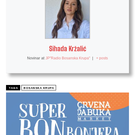
Sihada Kržalić
Novinar
at
JP"Radio Bosanska Krupa"
|
+ posts
TAGS
BOSANSKA KRUPA