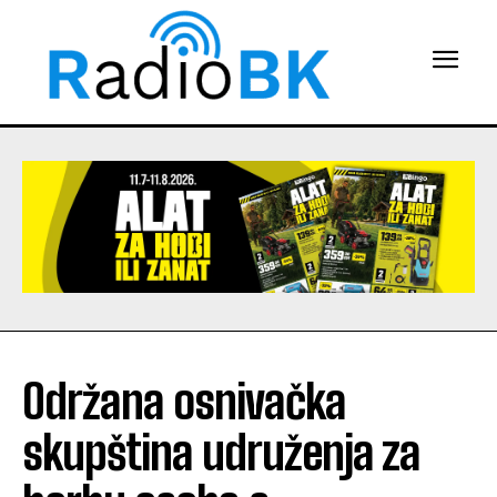
Održana osnivačka
skupština udruženja za