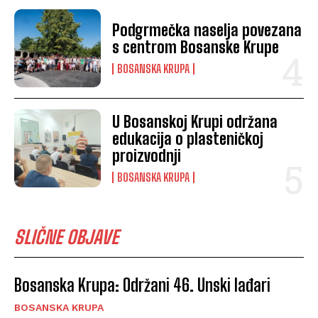
Podgrmečka naselja povezana
s centrom Bosanske Krupe
BOSANSKA KRUPA
U Bosanskoj Krupi održana
edukacija o plasteničkoj
proizvodnji
BOSANSKA KRUPA
SLIČNE OBJAVE
Bosanska Krupa: Održani 46. Unski lađari
BOSANSKA KRUPA