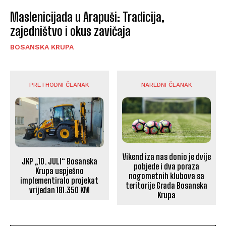
Maslenicijada u Arapuši: Tradicija,
zajedništvo i okus zavičaja
BOSANSKA KRUPA
PRETHODNI ČLANAK
NAREDNI ČLANAK
Vikend iza nas donio je dvije
JKP „10. JULI“ Bosanska
pobjede i dva poraza
Krupa uspješno
nogometnih klubova sa
implementiralo projekat
teritorije Grada Bosanska
vrijedan 181.350 KM
Krupa