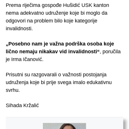
Prema riječima gospođe Hušidić USK kanton
nema adekvatno udruženje koje bi moglo da
odgovori na problem bilo koje kategorije
invalidnosti.
„Posebno nam je važna podrška osoba koje
lično nemaju nikakav vid invalidnosti“
, poručila
je Irma Ičanović.
Prisutni su razgovarali o važnosti postojanja
udruženja koje bi prije svega imalo edukativnu
svrhu.
Sihada Kržalić