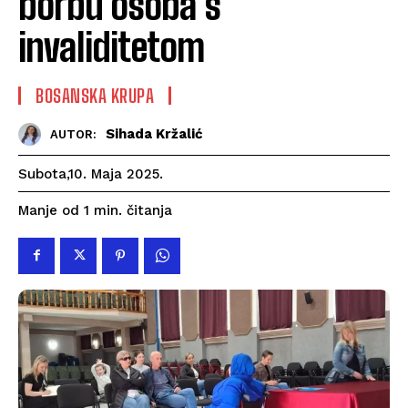
borbu osoba s
invaliditetom
BOSANSKA KRUPA
Sihada Kržalić
AUTOR:
Subota,10. Maja 2025.
čitanja
Manje od 1
min.