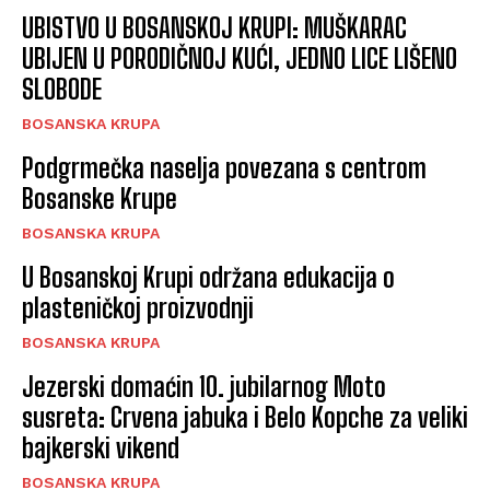
UBISTVO U BOSANSKOJ KRUPI: MUŠKARAC
UBIJEN U PORODIČNOJ KUĆI, JEDNO LICE LIŠENO
SLOBODE
BOSANSKA KRUPA
Podgrmečka naselja povezana s centrom
Bosanske Krupe
BOSANSKA KRUPA
U Bosanskoj Krupi održana edukacija o
plasteničkoj proizvodnji
BOSANSKA KRUPA
Jezerski domaćin 10. jubilarnog Moto
susreta: Crvena jabuka i Belo Kopche za veliki
bajkerski vikend
BOSANSKA KRUPA