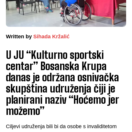
Written by
Sihada Kržalić
U JU “Kulturno sportski
centar” Bosanska Krupa
danas je održana osnivačka
skupština udruženja čiji je
planirani naziv “Hoćemo jer
možemo”
Ciljevi udruženja bili bi da osobe s invaliditetom