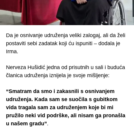
Da je osnivanje udruženja veliki zalogaj, ali da želi
postaviti sebi zadatak koji ću ispuniti – dodala je
Irma.
Nerveza Hušidić jedna od prisutnih u sali i buduća
članica udruženja iznijela je svoje mišljenje:
“Smatram da smo i zakasnili s osnivanjem
udruženja. Kada sam se suočila s gubitkom
vida tragala sam za udruženjem koje bi mi
pružilo neki vid podrške, ali nisam ga pronašla
u našem gradu”
.