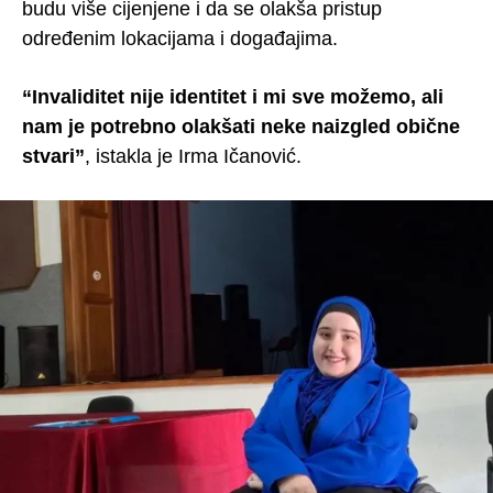
budu više cijenjene i da se olakša pristup
određenim lokacijama i događajima.
“Invaliditet nije identitet i mi sve možemo, ali
nam je potrebno olakšati neke naizgled obične
stvari”
, istakla je Irma Ičanović.