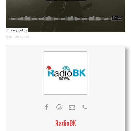
RBK
·
MK 55 FULL
RadioBK