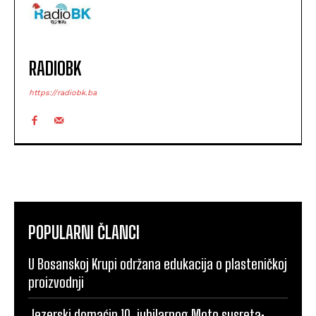
RADIOBK
https://radiobk.ba
POPULARNI ČLANCI
U Bosanskoj Krupi održana edukacija o plasteničkoj
proizvodnji
Jezerski domaćin 10. jubilarnog Moto susreta: