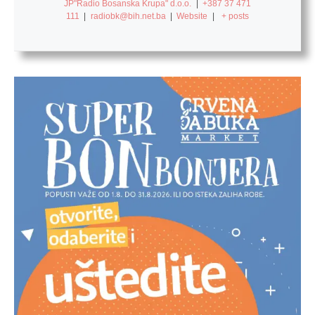
JP"Radio Bosanska Krupa" d.o.o.
|
+387 37 471
111
|
radiobk@bih.net.ba
|
Website
|
+ posts