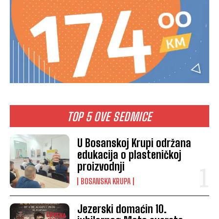
TOP 5 OVE SEDMICE
U Bosanskoj Krupi održana
edukacija o plasteničkoj
proizvodnji
BOSANSKA KRUPA
Jezerski domaćin 10.