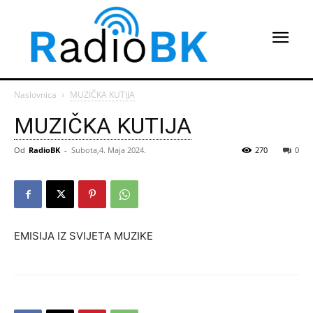
Naslovnica
MUZIČKA KUTIJA
MUZIČKA KUTIJA
Od
RadioBK
-
Subota,4. Maja 2024.
270
0
EMISIJA IZ SVIJETA MUZIKE