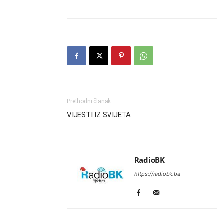
Prethodni članak
VIJESTI IZ SVIJETA
RadioBK
https://radiobk.ba