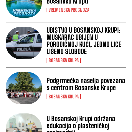
Bosansku Krupu
VREMENSKA PROGNOZA
UBISTVO U BOSANSKOJ KRUPI:
MUŠKARAC UBIJEN U
PORODIČNOJ KUĆI, JEDNO LICE
LIŠENO SLOBODE
BOSANSKA KRUPA
Podgrmečka naselja povezana
s centrom Bosanske Krupe
BOSANSKA KRUPA
U Bosanskoj Krupi održana
edukacija o plasteničkoj