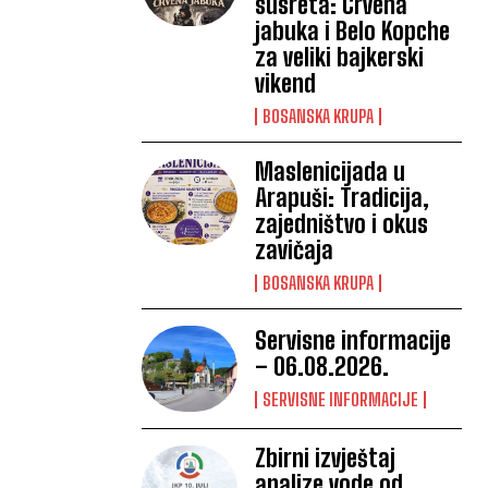
susreta: Crvena
jabuka i Belo Kopche
za veliki bajkerski
vikend
BOSANSKA KRUPA
Maslenicijada u
Arapuši: Tradicija,
zajedništvo i okus
zavičaja
BOSANSKA KRUPA
Servisne informacije
– 06.08.2026.
SERVISNE INFORMACIJE
Zbirni izvještaj
analize vode od