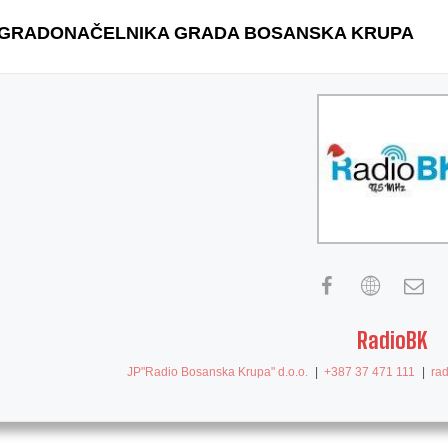
 GRADONAČELNIKA GRADA BOSANSKA KRUPA
RadioBK
JP"Radio Bosanska Krupa" d.o.o.
|
+387 37 471 111
|
ra