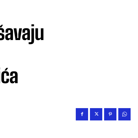
ršavaju
ića