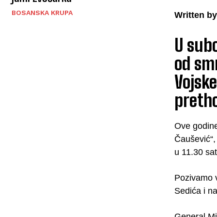
BOSANSKA KRUPA
Written by
U subo
od smr
Vojske
pretho
Ove godine
Čaušević“,
u 11.30 sat
Pozivamo v
Sedića i na
General Mi