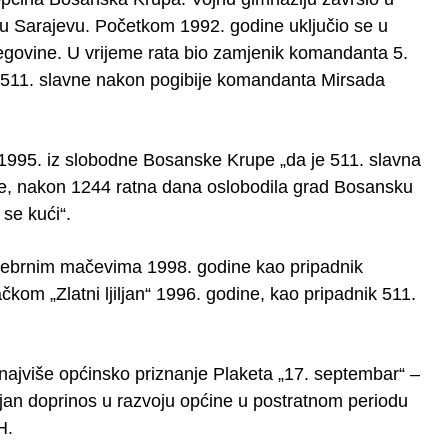
u Sarajevu. Početkom 1992. godine uključio se u
govine. U vrijeme rata bio zamjenik komandanta 5.
de 511. slavne nakon pogibije komandanta Mirsada
 1995. iz slobodne Bosanske Krupe „da je 511. slavna
ade, nakon 1244 ratna dana oslobodila grad Bosansku
a se kući“.
rebrnim mačevima 1998. godine kao pripadnik
om „Zlatni ljiljan“ 1996. godine, kao pripadnik 511.
najviše općinsko priznanje Plaketa „17. septembar“ –
an doprinos u razvoju općine u postratnom periodu
H.