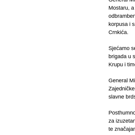
Mostaru, a
odbrambeno
korpusa i 
Crnkića.
Sjećamo se
brigada u 
Krupu i time
General Mi
Zajedničke
slavne brd
Posthumno,
za izuzeta
te značaja