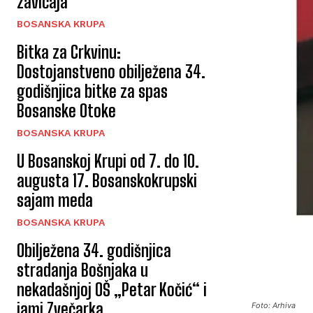
zavičaja
BOSANSKA KRUPA
Bitka za Crkvinu:
Dostojanstveno obilježena 34.
godišnjica bitke za spas
Bosanske Otoke
BOSANSKA KRUPA
U Bosanskoj Krupi od 7. do 10.
augusta 17. Bosanskokrupski
sajam meda
BOSANSKA KRUPA
Obilježena 34. godišnjica
stradanja Bošnjaka u
nekadašnjoj OŠ „Petar Kočić“ i
jami Zvečarka
Foto: Arhiva