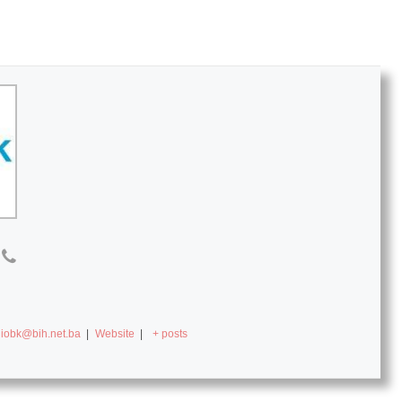
diobk@bih.net.ba
|
Website
|
+ posts