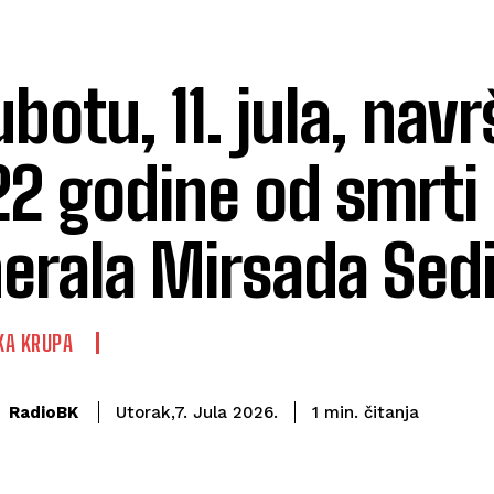
ubotu, 11. jula, nav
22 godine od smrti
erala Mirsada Sed
KA KRUPA
čitanja
RadioBK
1
min.
Utorak,7. Jula 2026.