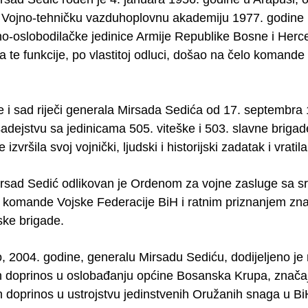
 Vojno-tehničku vazduhoplovnu akademiju 1977. godine 
-oslobodilačke jedinice Armije Republike Bosne i Herce
sa te funkcije, po vlastitoj odluci, došao na čelo koman
 i sad riječi generala Mirsada Sedića od 17. septembra
sadejstvu sa jedinicama 505. viteške i 503. slavne brig
 izvršila svoj vojnički, ljudski i historijski zadatak i vratil
rsad Sedić odlikovan je Ordenom za vojne zasluge sa s
 komande Vojske Federacije BiH i ratnim priznanjem značk
ske brigade.
 2004. godine, generalu Mirsadu Sediću, dodijeljeno je 
n doprinos u oslobađanju općine Bosanska Krupa, značaj
n doprinos u ustrojstvu jedinstvenih Oružanih snaga u Bi