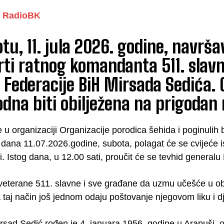
RadioBK
tu, 11. jula 2026. godine, navrš
ti ratnog komandanta 511. slavn
 Federacije BiH Mirsada Sedića. 
dna biti obilježena na prigodan 
 u organizaciji Organizacije porodica šehida i poginul
 dana 11.07.2026.godine, subota, polagat će se cvijeće 
i. Istog dana, u 12.00 sati, proučit će se tevhid genera
eterane 511. slavne i sve građane da uzmu učešće u obi
 taj način još jednom odaju poštovanje njegovom liku i dj
rsad Sedić rođen je 4. januara 1956. godine u Arapuši, 