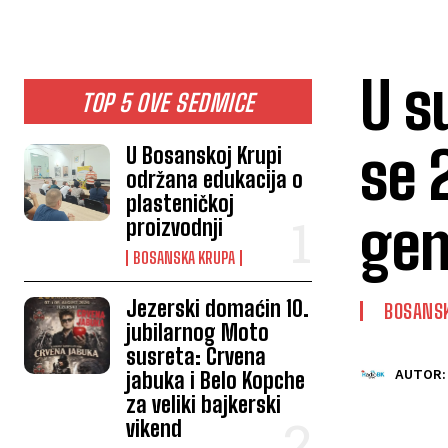
U s
TOP 5 OVE SEDMICE
se 
U Bosanskoj Krupi
održana edukacija o
plasteničkoj
gen
proizvodnji
BOSANSKA KRUPA
Jezerski domaćin 10.
BOSANS
jubilarnog Moto
susreta: Crvena
jabuka i Belo Kopche
AUTOR:
za veliki bajkerski
vikend