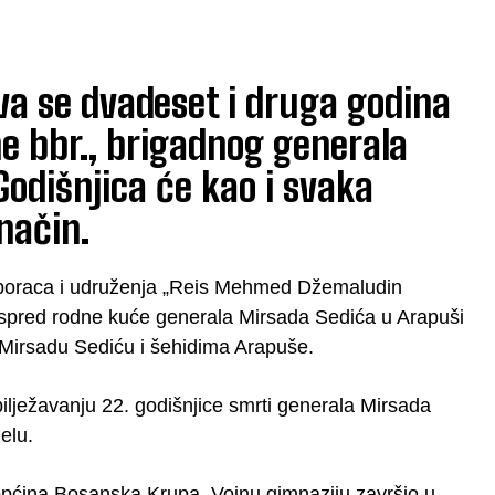
ava se dvadeset i druga godina
e bbr., brigadnog generala
Godišnjica će kao i svaka
način.
ih boraca i udruženja „Reis Mehmed Džemaludin
ispred rodne kuće generala Mirsada Sedića u Arapuši
lu Mirsadu Sediću i šehidima Arapuše.
lježavanju 22. godišnjice smrti generala Mirsada
elu.
općina Bosanska Krupa. Vojnu gimnaziju završio u