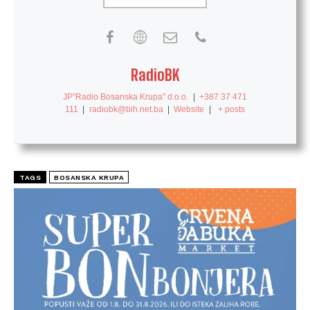
RadioBK
JP"Radio Bosanska Krupa" d.o.o.
|
+387 37 471
111
|
radiobk@bih.net.ba
|
Website
|
+ posts
TAGS
BOSANSKA KRUPA