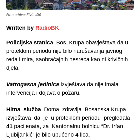
Foto arhiva: Elvis Ičić
Written by
RadioBK
Policijska stanica
Bos. Krupa obavještava da u
proteklom periodu nije bilo narušavanja javnog
reda i mira, saobraćajnih nesreća kao ni krivičnih
djela.
Vatrogasna jedinica
izvještava da nije imala
intervencija i dojava o požaru.
Hitna služba
Doma zdravlja Bosanska Krupa
izvještava da je u proteklom periodu pregledala
41
pacijenata, za Kantonalnu bolnicu “Dr. Irfan
Ljubijankić” je bilo upućeno
4
lica.