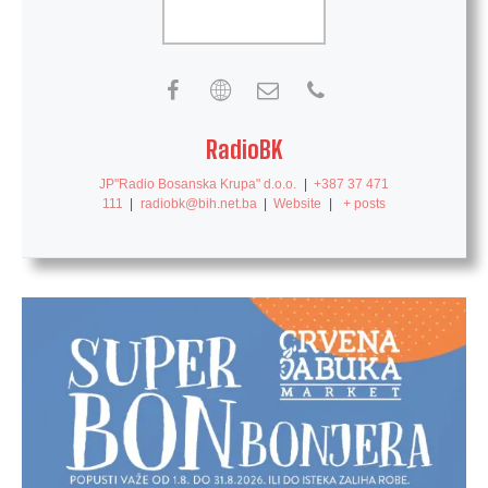
RadioBK
JP"Radio Bosanska Krupa" d.o.o.
|
+387 37 471
111
|
radiobk@bih.net.ba
|
Website
|
+ posts