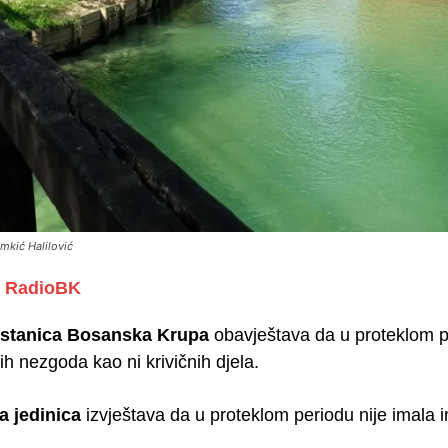
imkić Halilović
RadioBK
a stanica Bosanska Krupa
obavještava da u proteklom pe
h nezgoda kao ni krivičnih djela.
a jedinica
izvještava da u proteklom periodu nije imala in