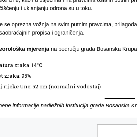
išćenju i uklanjanju odrona su u toku.
e se oprezna vožnja na svim putnim pravcima, prilagođav
saobraćajnih propisa i ograničenja.
eorološka mjerenja
na području grada Bosanska Krupa j
tura zraka: 14°C
t zraka: 95%
j rijeke Une: 52 cm (normalni vodostaj)
žbene informacije nadležnih institucija grada Bosanska K