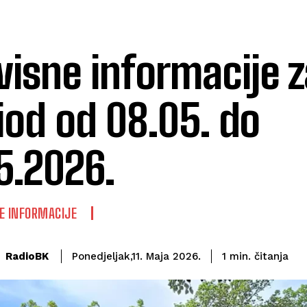
visne informacije z
iod od 08.05. do
05.2026.
E INFORMACIJE
čitanja
RadioBK
1
min.
Ponedjeljak,11. Maja 2026.