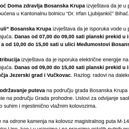
oć Doma zdravlja Bosanska Krupa
izvještava da je u
pućena u Kantonalnu bolnicu “Dr. Irfan Ljubijankić” Bihać
Juli” Bosanska Krupa
izvještava da je isporuka vode u
ajuća.
Danas od 07,00 do 09,00 sati planski prekid u
, a od 10,00 do 15,00 sati u ulici Međumostovi Bosa
tribucija
izvještava da je isporuka električne energije n
ajuća.
Danas od 09,00 do 15,00 sati planski prekid u 
čja Jezerski grad i Vučkovac
. Razlog: radovi na dale
 održavanje puteva
na području grada Bosanska Krupa o
ste na području Grada prohodne. Uslovi za odvijanje sao
po suhim i mjestimično vlažnim kolovozima.
 na odrone kamenja na kolovoz magistralnog puta M-14
jeke Une, kao i u usjecima i na pravcima ostalih putnih 