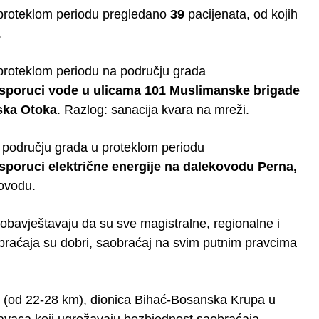
 proteklom periodu pregledano
39
pacijenata, od kojih
.
 proteklom periodu na području grada
 isporuci vode u ulicama 101 Muslimanske brigade
nska Otoka
. Razlog: sanacija kvara na mreži.
a području grada u proteklom periodu
isporuci električne energije na dalekovodu Perna,
kovodu.
bavještavaju da su sve magistralne, regionalne i
braćaja su dobri, saobraćaj na svim putnim pravcima
 (od 22-28 km), dionica Bihać-Bosanska Krupa u
pravaca koji ugrožavaju bezbjednost saobraćaja.