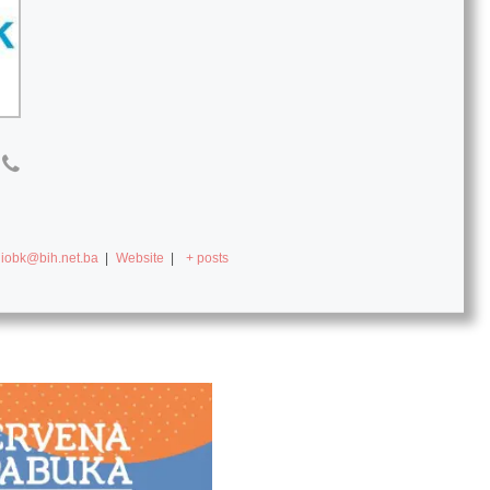
diobk@bih.net.ba
|
Website
|
+ posts