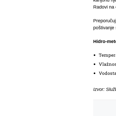
Radovi na č
Preporučuj
poštivanje 
Hidro-met
Tempera
Vlažnos
Vodosta
Izvor: Slu