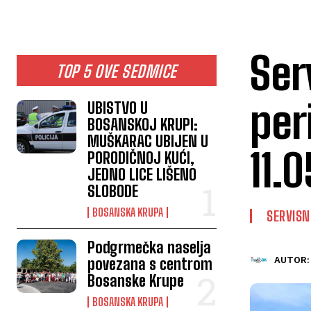
Ser
TOP 5 OVE SEDMICE
per
UBISTVO U
BOSANSKOJ KRUPI:
MUŠKARAC UBIJEN U
11.
PORODIČNOJ KUĆI,
JEDNO LICE LIŠENO
SLOBODE
BOSANSKA KRUPA
SERVISN
Podgrmečka naselja
povezana s centrom
AUTOR:
Bosanske Krupe
BOSANSKA KRUPA