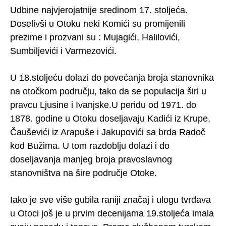
Udbine najvjerojatnije sredinom 17. stoljeća.
Doselivši u Otoku neki Komići su promijenili
prezime i prozvani su : Mujagići, Halilovići,
Sumbiljevići i Varmezovići.
U 18.stoljeću dolazi do povećanja broja stanovnika
na otočkom području, tako da se populacija širi u
pravcu Ljusine i Ivanjske.U peridu od 1971. do
1878. godine u Otoku doseljavaju Kadići iz Krupe,
Čauševići iz Arapuše i Jakupovići sa brda Radoč
kod Bužima. U tom razdoblju dolazi i do
doseljavanja manjeg broja pravoslavnog
stanovništva na šire područje Otoke.
Iako je sve više gubila raniji značaj i ulogu tvrđava
u Otoci još je u prvim decenijama 19.stoljeća imala