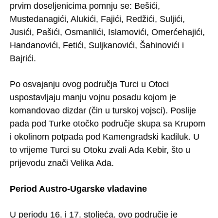
prvim doseljenicima pomnju se: Bešići,
Mustedanagići, Alukići, Fajići, Redžići, Suljići,
Jusići, Pašići, Osmanlići, Islamovići, Omerćehajići,
Handanovići, Fetići, Suljkanovići, Šahinovići i
Bajrići.
Po osvajanju ovog područja Turci u Otoci
uspostavljaju manju vojnu posadu kojom je
komandovao dizdar (čin u turskoj vojsci). Poslije
pada pod Turke otočko područje skupa sa Krupom
i okolinom potpada pod Kamengradski kadiluk. U
to vrijeme Turci su Otoku zvali Ada Kebir, što u
prijevodu znači Velika Ada.
Period Austro-Ugarske vladavine
U periodu 16. i 17. stoljeća. ovo područje je