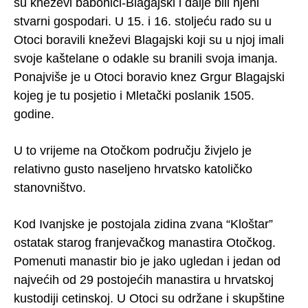
su kneževi babonići-Blagajski i dalje bili njeni
stvarni gospodari. U 15. i 16. stoljeću rado su u
Otoci boravili kneževi Blagajski koji su u njoj imali
svoje kaštelane o odakle su branili svoja imanja.
Ponajviše je u Otoci boravio knez Grgur Blagajski
kojeg je tu posjetio i Mletački poslanik 1505.
godine.
U to vrijeme na Otočkom području živjelo je
relativno gusto naseljeno hrvatsko katoličko
stanovništvo.
Kod Ivanjske je postojala zidina zvana “Kloštar”
ostatak starog franjevačkog manastira Otočkog.
Pomenuti manastir bio je jako ugledan i jedan od
najvećih od 29 postojećih manastira u hrvatskoj
kustodiji cetinskoj. U Otoci su održane i skupštine