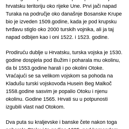
hrvatsku teritoriju oko rijeke Une. Prvi jači napad
Turaka na područje oko današnje Bosanske Krupe
bio je izveden 1509.godine, kada je pod krupsku
tvrđavu stiglo oko 2000 turskih vojnika, ali ja taj
napad odbijen kao i oni 1522. i 1523. godine.
Prodiruću dublje u Hrvatsku, turska vojska je 1530.
godine dospjela pod Bužim i poharala mu okolinu,
da bi 1553.godine harali i po okolini Otoke.
Vraćajući se sa velikom vojskom sa pohoda na
Kladušu turski vojskovođa Husein Beg Malkoč
1558.godine sasvim je popalio Otoku i njenu
okolinu. Godine 1565. Hrvati su u potpunosti
izgubili vlast nad Otokom.
Dva puta su kraljevske i banske čete nakon toga