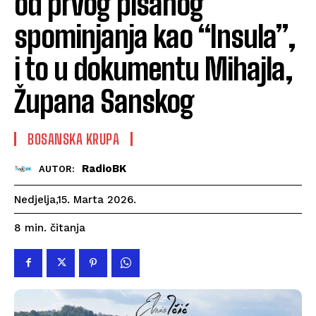
od prvog pisanog
spominjanja kao “Insula”,
i to u dokumentu Mihajla,
Župana Sanskog
BOSANSKA KRUPA
RadioBK
AUTOR:
Nedjelja,15. Marta 2026.
čitanja
8
min.