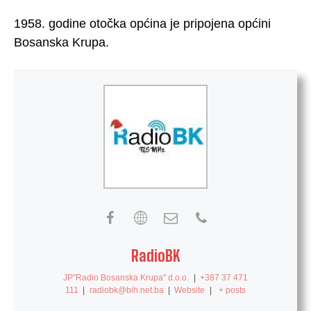
1958. godine otočka općina je pripojena općini
Bosanska Krupa.
RadioBK
JP"Radio Bosanska Krupa" d.o.o.
|
+387 37 471
111
|
radiobk@bih.net.ba
|
Website
|
+ posts