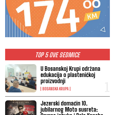
TOP 5 OVE SEDMICE
U Bosanskoj Krupi održana
edukacija o plasteničkoj
proizvodnji
BOSANSKA KRUPA
Jezerski domaćin 10.
jubilarnog Moto susreta: