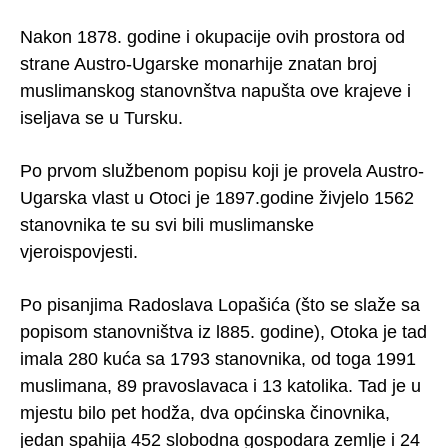
Nakon 1878. godine i okupacije ovih prostora od
strane Austro-Ugarske monarhije znatan broj
muslimanskog stanovnštva napušta ove krajeve i
iseljava se u Tursku.
Po prvom službenom popisu koji je provela Austro-
Ugarska vlast u Otoci je 1897.godine živjelo 1562
stanovnika te su svi bili muslimanske
vjeroispovjesti.
Po pisanjima Radoslava Lopašića (što se slaže sa
popisom stanovništva iz l885. godine), Otoka je tad
imala 280 kuća sa 1793 stanovnika, od toga 1991
muslimana, 89 pravoslavaca i 13 katolika. Tad je u
mjestu bilo pet hodža, dva općinska činovnika,
jedan spahija 452 slobodna gospodara zemlje i 24