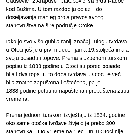
Čauševići iz Arapuše i Jakupovići sa brda Radoč
kod Bužima. U tom razdoblju dolazi i do
doseljavanja manjeg broja pravoslavnog
stanovništva na šire područje Otoke.
Iako je sve više gubila raniji značaj i ulogu tvrđava
u Otoci još je u prvim decenijama 19.stoljeća imala
svoju posadu i topove. Prema službenom turskom
popisu iz 1833.godine u Otoci su pored posade
bila i dva topa. U to doba tvrđava u Otoci je već
bila znatno zapuštena i oštećena, pa je
1838.godine potpuno napuštena i prepuštena zubu
vremena.
Prema jednom turskom izvještaju iz 1834. godine
oko same otočke tvrđave živjelo je preko 300
stanovnika. U to vrijeme na rijeci Uni u Otoci nije