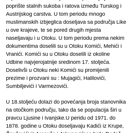
poprište stalnih sukoba i ratova između Turskog i
Austrijskog carstva. U tom periodu mnogo
muslimanskih izbjeglica doseljava sa područja Like
u ove krajeve, te se pored drugih mjesta
naseljavaju i u Otoku. U tom periodu prema nekim
dokumentima doselili su u Otoku Komići, Mehići i
Vranići. Komići su u Otoku doselili iz okoline
Udbine najvjerojatnije sredinom 17. stoljeća.
Doselivši u Otoku neki Komići su promijenili
prezime i prozvani su : Mujagići, Halilovići,
Sumbiljevići i Varmezovići.
U 18.stoljeću dolazi do povećanja broja stanovnika
na otočkom području, tako da se populacija širi u
pravcu Ljusine i Ivanjske.U peridu od 1971. do
1878. godine u Otoku doseljavaju Kadići iz Krupe,