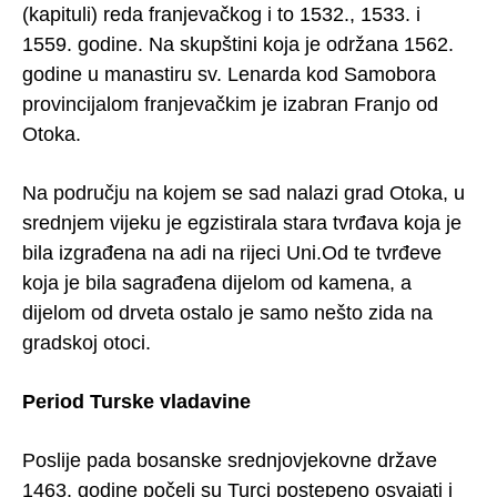
(kapituli) reda franjevačkog i to 1532., 1533. i
1559. godine. Na skupštini koja je održana 1562.
godine u manastiru sv. Lenarda kod Samobora
provincijalom franjevačkim je izabran Franjo od
Otoka.
Na području na kojem se sad nalazi grad Otoka, u
srednjem vijeku je egzistirala stara tvrđava koja je
bila izgrađena na adi na rijeci Uni.Od te tvrđeve
koja je bila sagrađena dijelom od kamena, a
dijelom od drveta ostalo je samo nešto zida na
gradskoj otoci.
Period Turske vladavine
Poslije pada bosanske srednjovjekovne države
1463. godine počeli su Turci postepeno osvajati i