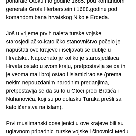
poharale Otoku i to godine 1685. pod komandom
generala Grofa Herberstein i 1688.godine pod
komandom bana hrvatskog Nikole Erdeda.
Još u vrijeme prvih naleta turske vojske
starosjedilačko-katoličko stanovništvo počelo je
napuštati ove krajeve i iseljavati se dublje u
Hrvatsku. Napoznato je koliko je starosjedilaca
Hrvata ostalo u svom kraju, pretpostavlja se da ih
je veoma mali broj ostao i islamizirao se (prema
nekim nepouzdanim narodnim predanjima,
pretpostavlja se da su to u Otoci preci Bratića i
Nuhanovića, koji su po dolasku Turaka prešli sa
katoličanstva na islam).
Prvi muslimanski doseljenici u ove krajeve bili su
uglavnom pripadnici turske vojske i činovnici.Među