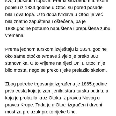
svoju posadu i topove. Prema službenom turskom
popisu iz 1833.godine u Otoci su pored posade
bila i dva topa. U to doba tvrđava u Otoci je već
bila znatno zapuštena i oštećena, pa je
1838.godine potpuno napuštena i prepuštena zubu
vremena.
Prema jednom turskom izvještaju iz 1834. godine
oko same otočke tvrđave živjelo je preko 300
stanovnika. U to vrijeme na rijeci Uni u Otoci nije
bilo mosta, nego se preko rijeke prelazilo skelom.
Zbog potrebe trgovanja izgrađena je 1865.godine
prva cesta koja je zamijenila staru tursku putinu, a
koja je prolazila kroz Otoku iz pravca Novog u
pravcu Krupe. Tada je u Otoci izgrađen i drveni
most za prelazak preko rijeke Une.