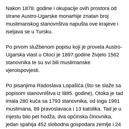
Nakon 1878. godine i okupacije ovih prostora od
strane Austro-Ugarske monarhije znatan broj
muslimanskog stanovnštva napušta ove krajeve i
iseljava se u Tursku.
Po prvom službenom popisu koji je provela Austro-
Ugarska vlast u Otoci je 1897.godine živjelo 1562
stanovnika te su svi bili muslimanske
vjeroispovjesti.
Po pisanjima Radoslava Lopašića (što se slaže sa
popisom stanovništva iz l885. godine), Otoka je tad
imala 280 kuća sa 1793 stanovnika, od toga 1991
muslimana, 89 pravoslavaca i 13 katolika. Tad je u
mjestu bilo pet hodža, dva općinska činovnika,
jedan spahija 452 slobodna gospodara zemlje i 24