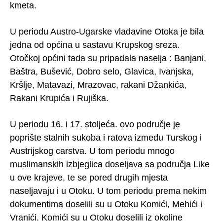
kmeta.
U periodu Austro-Ugarske vladavine Otoka je bila
jedna od općina u sastavu Krupskog sreza.
Otočkoj općini tada su pripadala naselja : Banjani,
Baštra, Bušević, Dobro selo, Glavica, Ivanjska,
Kršlje, Matavazi, Mrazovac, rakani Džankića,
Rakani Krupića i Rujiška.
U periodu 16. i 17. stoljeća. ovo područje je
poprište stalnih sukoba i ratova između Turskog i
Austrijskog carstva. U tom periodu mnogo
muslimanskih izbjeglica doseljava sa područja Like
u ove krajeve, te se pored drugih mjesta
naseljavaju i u Otoku. U tom periodu prema nekim
dokumentima doselili su u Otoku Komići, Mehići i
Vranići. Komići su u Otoku doselili iz okoline