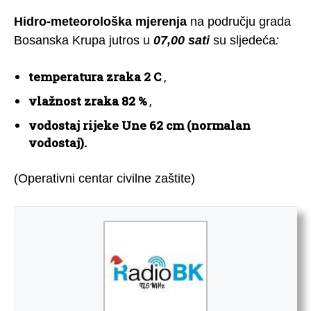
Hidro-meteorološka mjerenja
na području grada
Bosanska Krupa jutros u
07,00 sati
su sljedeća
:
temperatura
zraka 2 C
,
vlažnost zraka 82 %
,
vodostaj
rijeke Une 62 cm (normalan
vodostaj).
(Operativni centar civilne zaštite)