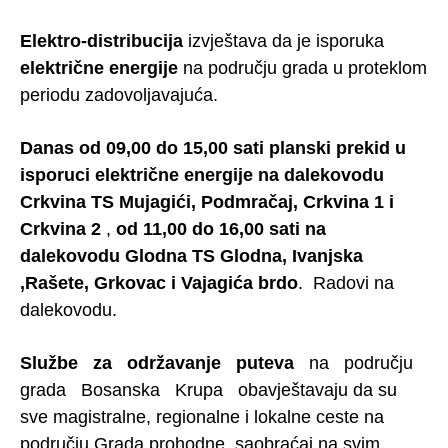
Elektro-distribucija
izvještava da je isporuka
električne energije
na području grada u proteklom
periodu zadovoljavajuća.
Danas od 09,00 do 15,00 sati planski prekid u
isporuci električne energije na dalekovodu
Crkvina TS Mujagići, Podmračaj, Crkvina 1 i
Crkvina 2
,
od 11,00 do 16,00 sati na
dalekovodu Glodna TS Glodna, Ivanjska
,Rašete, Grkovac i Vajagića brdo
. Radovi na
dalekovodu.
Službe za održavanje puteva
na području
grada Bosanska Krupa obavještavaju da su
sve magistralne, regionalne i lokalne ceste na
području Grada prohodne, saobraćaj na svim