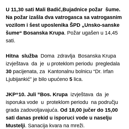
U 11,30 sati Mali Badić,Bujadnice požar šume.
Na požar izašla dva vatrogasca sa vatrogasnim
vozilom i šest uposlenika ŠPD „Unsko-sanske
šume“ Bosanska Krupa
. Požar ugašen u 14,45
sati.
Hitna služba
Doma zdravlja Bosanska Krupa
izvještava da je u proteklom periodu pregledala
30
pacijenata, za Kantonalnu bolnicu “Dr. Irfan
Ljubijankić” je bilo upućeno
5
lica.
JKP“10. Juli ”Bos. Krupa
izvještava da je
isporuka vode u proteklom periodu na području
grada zadovoljavajuća.
Od 18,00 jučer do 15,00
sati danas prekid u isporuci vode u naselju
Mustelji
. Sanacija kvara na mreži.