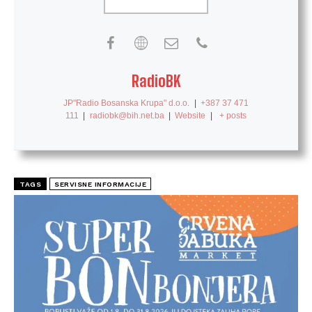
RadioBK
JP"Radio Bosanska Krupa" d.o.o.
|
+387 37 471
111
|
radiobk@bih.net.ba
|
Website
|
+ posts
TAGS
SERVISNE INFORMACIJE