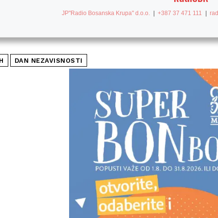
JP"Radio Bosanska Krupa" d.o.o.
|
+387 37 471 111
|
ra
H
DAN NEZAVISNOSTI