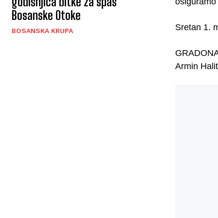
godišnjica bitke za spas
osiguramo 
Bosanske Otoke
Sretan 1. 
BOSANSKA KRUPA
GRADONA
Armin Halit