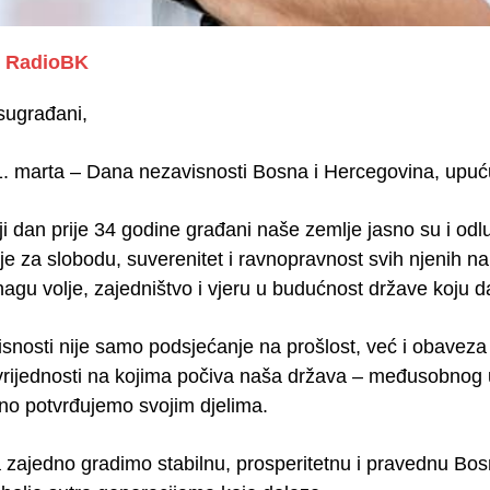
RadioBK
sugrađani,
 marta – Dana nezavisnosti Bosna i Hercegovina, upuću
 dan prije 34 godine građani naše zemlje jasno su i odlu
je za slobodu, suverenitet i ravnopravnost svih njenih naro
agu volje, zajedništvo i vjeru u budućnost države ko
nosti nije samo podsjećanje na prošlost, već i obaveza p
 vrijednosti na kojima počiva naša država – međusobnog u
o potvrđujemo svojim djelima.
 zajedno gradimo stabilnu, prosperitetnu i pravednu Bosn