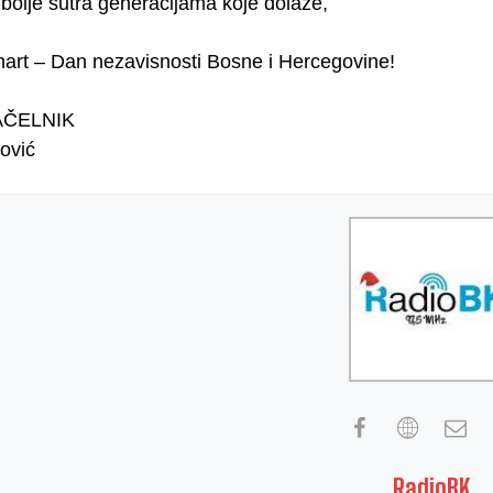
bolje sutra generacijama koje dolaze,
mart – Dan nezavisnosti Bosne i Hercegovine!
ČELNIK
ović
RadioBK