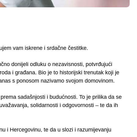
jem vam iskrene i srdačne čestitke.
čno donijeli odluku o nezavisnosti, potvrđujući
da i građana. Bio je to historijski trenutak koji je
ju danas s ponosom nazivamo svojom domovinom.
rema sadašnjosti i budućnosti. To je prilika da se
važavanja, solidarnosti i odgovornosti – te da ih
u i Hercegovinu, te da u slozi i razumijevanju