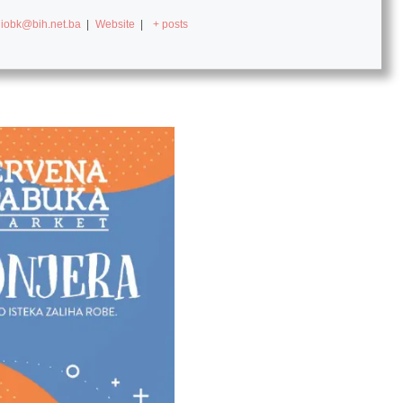
diobk@bih.net.ba
|
Website
|
+ posts