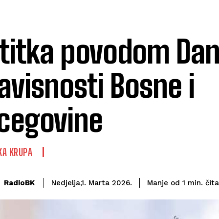
titka povodom Da
avisnosti Bosne i
cegovine
KA KRUPA
čit
RadioBK
Manje od 1
min.
Nedjelja,1. Marta 2026.