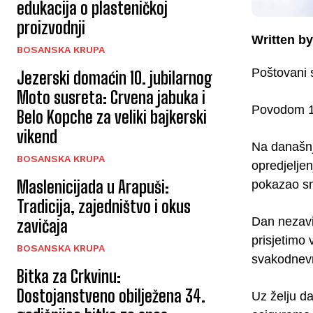
edukacija o plasteničkoj
proizvodnji
Written by
BOSANSKA KRUPA
Poštovani 
Jezerski domaćin 10. jubilarnog
Moto susreta: Crvena jabuka i
Povodom 1.
Belo Kopche za veliki bajkerski
vikend
Na današnji
BOSANSKA KRUPA
opredjeljen
Maslenicijada u Arapuši:
pokazao sn
Tradicija, zajedništvo i okus
Dan nezavis
zavičaja
prisjetimo
BOSANSKA KRUPA
svakodnevn
Bitka za Crkvinu:
Dostojanstveno obilježena 34.
Uz želju da