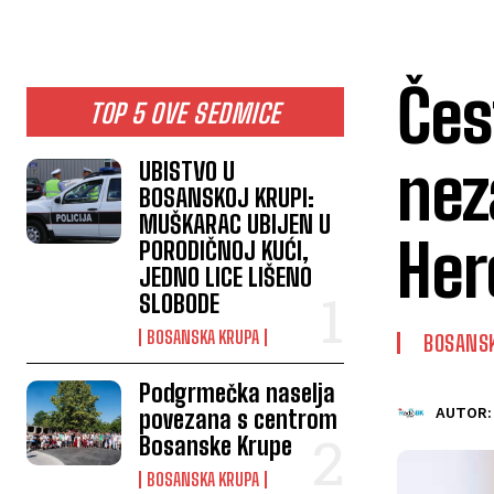
Čes
TOP 5 OVE SEDMICE
nez
UBISTVO U
BOSANSKOJ KRUPI:
MUŠKARAC UBIJEN U
Her
PORODIČNOJ KUĆI,
JEDNO LICE LIŠENO
SLOBODE
BOSANSKA KRUPA
BOSANS
Podgrmečka naselja
povezana s centrom
AUTOR:
Bosanske Krupe
BOSANSKA KRUPA