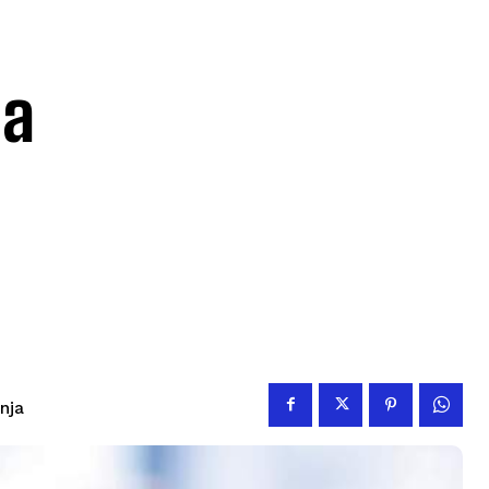
na
anja