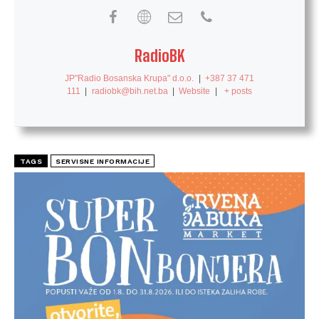
RadioBK
JP"Radio Bosanska Krupa" d.o.o.
|
+387 37 471
111
|
radiobk@bih.net.ba
|
Website
|
+ posts
TAGS
SERVISNE INFORMACIJE