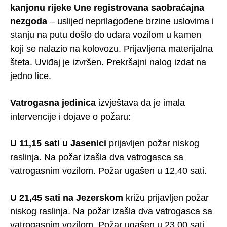
kanjonu rijeke Une registrovana saobraćajna
nezgoda
– uslijed neprilagođene brzine uslovima i
stanju na putu došlo do udara vozilom u kamen
koji se nalazio na kolovozu. Prijavljena materijalna
šteta. Uviđaj je izvršen. Prekršajni nalog izdat na
jedno lice.
Vatrogasna jedinica
izvještava da je imala
intervencije i dojave o požaru:
U 11,15 sati u Jasenici
prijavljen požar niskog
raslinja. Na požar izašla dva vatrogasca sa
vatrogasnim vozilom. Požar ugašen u 12,40 sati.
U 21,45 sati na Jezerskom
križu prijavljen požar
niskog raslinja. Na požar izašla dva vatrogasca sa
vatrogasnim vozilom. Požar ugašen u 23,00 sati.