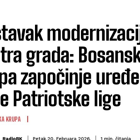
tavak modernizaci
tra grada: Bosans
pa započinje uređe
ce Patriotske lige
KA KRUPA
čitanja
RadioBK
1
min.
Petak,20. Februara 2026.