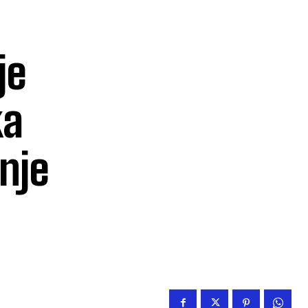
je
ka
nje