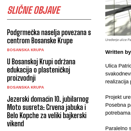
SLIČNE OBJAVE
Podgrmečka naselja povezana s
centrom Bosanske Krupe
Uređenje ulice Pa
BOSANSKA KRUPA
Written by
U Bosanskoj Krupi održana
Ulica Patri
edukacija o plasteničkoj
svakodnevn
proizvodnji
realizacija
BOSANSKA KRUPA
Projekt ure
Jezerski domaćin 10. jubilarnog
Posebna paž
Moto susreta: Crvena jabuka i
potrebama 
Belo Kopche za veliki bajkerski
vikend
Paralelno s