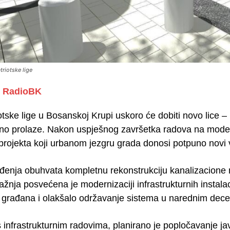
triotske lige
RadioBK
otske lige u Bosanskoj Krupi uskoro će dobiti novo lice – l
o prolaze. Nakon uspješnog završetka radova na moderniza
 projekta koji urbanom jezgru grada donosi potpuno novi viz
đenja obuhvata kompletnu rekonstrukciju kanalizacione mr
nja posvećena je modernizaciji infrastrukturnih instalac
građana i olakšalo održavanje sistema u narednim dece
 infrastrukturnim radovima, planirano je popločavanje jav