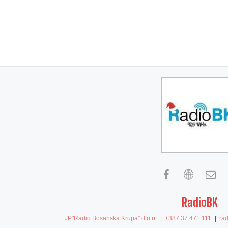
RadioBK
JP"Radio Bosanska Krupa" d.o.o.
|
+387 37 471 111
|
ra