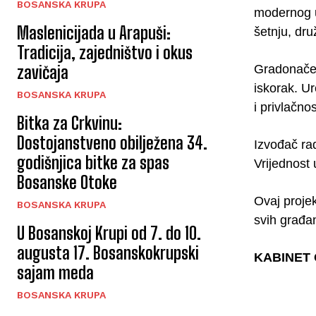
BOSANSKA KRUPA
modernog ur
Maslenicijada u Arapuši:
šetnju, dr
Tradicija, zajedništvo i okus
Gradonačeln
zavičaja
iskorak. Ur
BOSANSKA KRUPA
i privlačno
Bitka za Crkvinu:
Dostojanstveno obilježena 34.
Izvođač ra
godišnjica bitke za spas
Vrijednost
Bosanske Otoke
Ovaj proje
BOSANSKA KRUPA
svih građa
U Bosanskoj Krupi od 7. do 10.
augusta 17. Bosanskokrupski
KABINET
sajam meda
BOSANSKA KRUPA