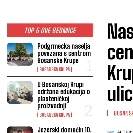
Nas
TOP 5 OVE SEDMICE
cen
Podgrmečka naselja
povezana s centrom
Bosanske Krupe
Kru
BOSANSKA KRUPA
U Bosanskoj Krupi
uli
održana edukacija o
plasteničkoj
proizvodnji
BOSANS
BOSANSKA KRUPA
Jezerski domaćin 10.
AUTOR: