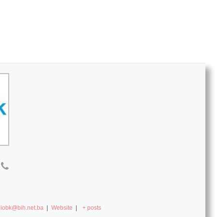
diobk@bih.net.ba
|
Website
|
+ posts