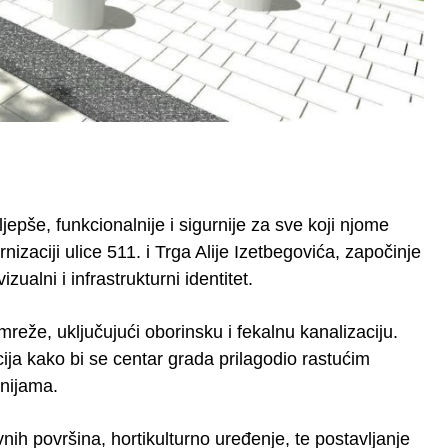
jepše, funkcionalnije i sigurnije za sve koji njome
ciji ulice 511. i Trga Alije Izetbegovića, započinje
ualni i infrastrukturni identitet.
eže, uključujući oborinsku i fekalnu kanalizaciju.
ija kako bi se centar grada prilagodio rastućim
nijama.
nih površina, hortikulturno uređenje, te postavljanje