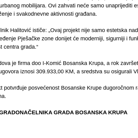
banog mobilijara. Ovi zahvati neće samo unaprijediti est
uženje i svakodnevne aktivnosti građana.
ik Halitović ističe: „Ovaj projekt nije samo estetska nad
eđenje Pješačke zone donijet će moderniji, sigurniji i fun
st centra grada.“
dova je firma doo I-Komić Bosanska Krupa, a rok završe
 ugovora iznosi 309.933,00 KM, a sredstva su osigurali 
kt potvrđuje posvećenost Bosanske Krupe dugoročnom raz
na.
 GRADONAČELNIKA GRADA BOSANSKA KRUPA