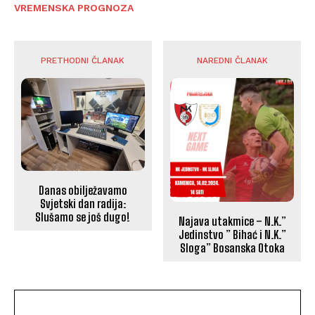
VREMENSKA PROGNOZA
PRETHODNI ČLANAK
NAREDNI ČLANAK
Danas obilježavamo
Svjetski dan radija:
Slušamo se još dugo!
Najava utakmice – N.K.”
Jedinstvo ” Bihać i N.K.”
Sloga” Bosanska Otoka