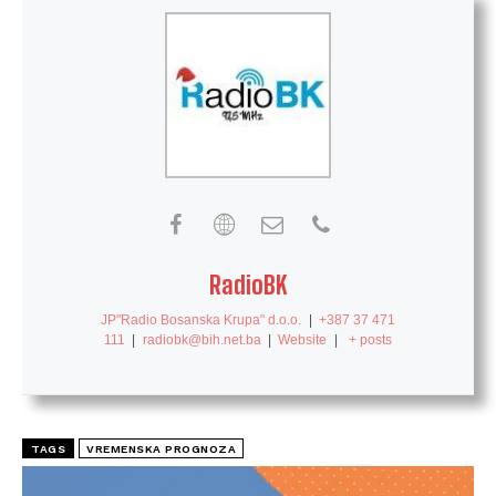
RadioBK
JP"Radio Bosanska Krupa" d.o.o.
|
+387 37 471
111
|
radiobk@bih.net.ba
|
Website
|
+ posts
TAGS
VREMENSKA PROGNOZA