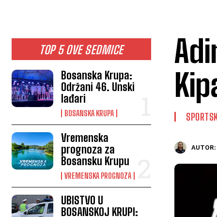
Adi
TOP 5 OVE SEDMICE
Kip
Bosanska Krupa:
Održani 46. Unski
lađari
BOSANSKA KRUPA
SPORTSK
Vremenska
prognoza za
AUTOR:
Bosansku Krupu
VREMENSKA PROGNOZA
UBISTVO U
BOSANSKOJ KRUPI: