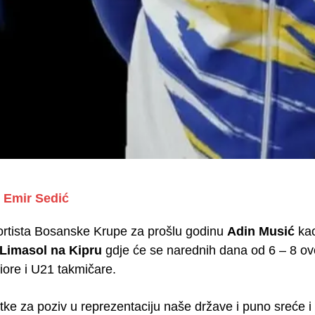
Emir Sedić
portista Bosanske Krupe za prošlu godinu
Adin Musić
kao
Limasol na Kipru
gdje će se narednih dana od 6 – 8 o
iore i U21 takmičare.
itke za poziv u reprezentaciju naše države i puno sreće 