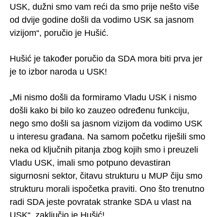
USK, dužni smo vam reći da smo prije nešto više
od dvije godine došli da vodimo USK sa jasnom
vizijom“, poručio je Hušić.
Hušić je također poručio da SDA mora biti prva jer
je to izbor naroda u USK!
„Mi nismo došli da formiramo Vladu USK i nismo
došli kako bi bilo ko zauzeo određenu funkciju,
nego smo došli sa jasnom vizijom da vodimo USK
u interesu građana. Na samom početku riješili smo
neka od ključnih pitanja zbog kojih smo i preuzeli
Vladu USK, imali smo potpuno devastiran
sigurnosni sektor, čitavu strukturu u MUP čiju smo
strukturu morali ispočetka praviti. Ono što trenutno
radi SDA jeste povratak stranke SDA u vlast na
USK“, zaključio je Hušić!