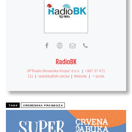
RadioBK
JP"Radio Bosanska Krupa" d.o.o.
|
+387 37 471
111
|
radiobk@bih.net.ba
|
Website
|
+ posts
TAGS
VREMENSKA PROGNOZA