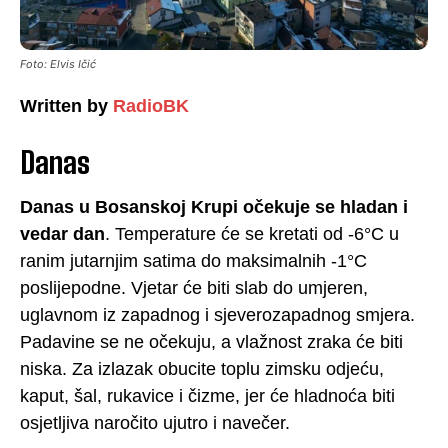
Foto: Elvis Ičić
Written by
RadioBK
Danas
Danas u Bosanskoj Krupi očekuje se hladan i
vedar dan
. Temperature će se kretati od -6°C u
ranim jutarnjim satima do maksimalnih -1°C
poslijepodne. Vjetar će biti slab do umjeren,
uglavnom iz zapadnog i sjeverozapadnog smjera.
Padavine se ne očekuju, a vlažnost zraka će biti
niska. Za izlazak obucite toplu zimsku odjeću,
kaput, šal, rukavice i čizme, jer će hladnoća biti
osjetljiva naročito ujutro i navečer.