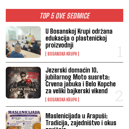
TOP 5 OVE SEDMICE
U Bosanskoj Krupi održana
edukacija o plasteničkoj
proizvodnji
BOSANSKA KRUPA
Jezerski domaćin 10.
jubilarnog Moto susreta:
Crvena jabuka i Belo Kopche
za veliki bajkerski vikend
BOSANSKA KRUPA
Maslenicijada u Arapuši:
Tradicija, zajedništvo i okus