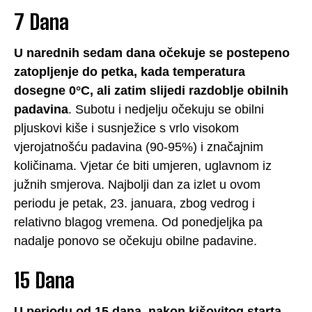
7 Dana
U narednih sedam dana očekuje se postepeno
zatopljenje do petka, kada temperatura
dosegne 0°C, ali zatim slijedi razdoblje obilnih
padavina
. Subotu i nedjelju očekuju se obilni
pljuskovi kiše i susnježice s vrlo visokom
vjerojatnošću padavina (90-95%) i značajnim
količinama. Vjetar će biti umjeren, uglavnom iz
južnih smjerova. Najbolji dan za izlet u ovom
periodu je petak, 23. januara, zbog vedrog i
relativno blagog vremena. Od ponedjeljka pa
nadalje ponovo se očekuju obilne padavine.
15 Dana
U periodu od 15 dana, nakon kišovitog starta